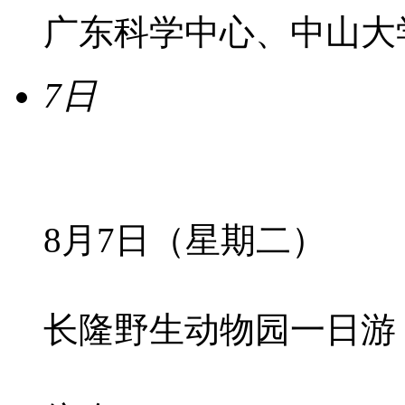
广东科学中心、中山大
7
日
8月7日（星期二）
长隆野生动物园一日游