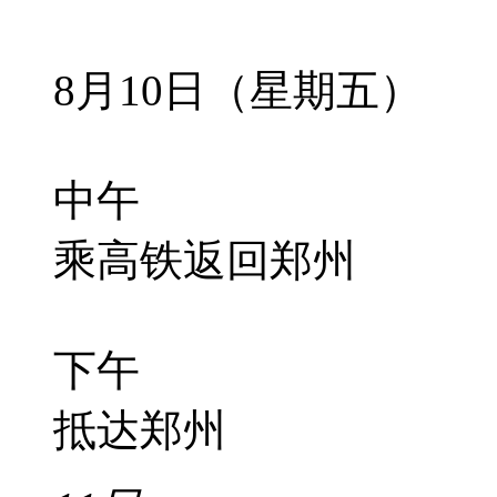
8月10日（星期五）
中午
乘高铁返回郑州
下午
抵达郑州