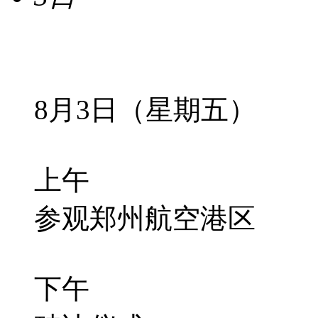
8月3日（星期五）
上午
参观郑州航空港区
下午