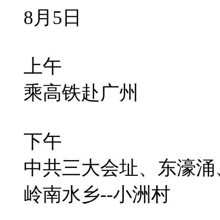
8月5日
上午
乘高铁赴广州
下午
中共三大会址、东濠涌
岭南水乡--小洲村