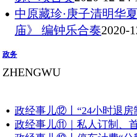
中原藏珍·庚子清明华夏
庙》 编钟乐合奏
2020-1