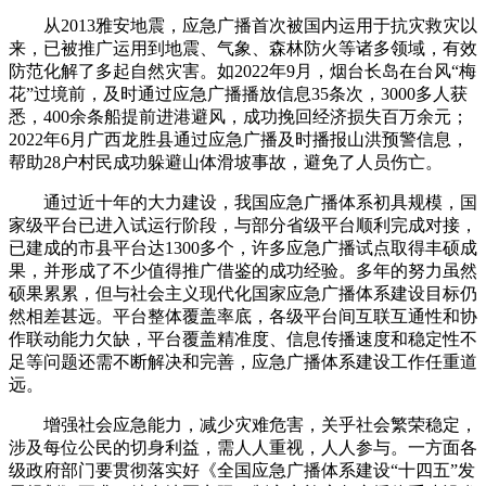
从2013雅安地震，应急广播首次被国内运用于抗灾救灾以
来，已被推广运用到地震、气象、森林防火等诸多领域，有效
防范化解了多起自然灾害。如2022年9月，烟台长岛在台风“梅
花”过境前，及时通过应急广播播放信息35条次，3000多人获
悉，400余条船提前进港避风，成功挽回经济损失百万余元；
2022年6月广西龙胜县通过应急广播及时播报山洪预警信息，
帮助28户村民成功躲避山体滑坡事故，避免了人员伤亡。
通过近十年的大力建设，我国应急广播体系初具规模，国
家级平台已进入试运行阶段，与部分省级平台顺利完成对接，
已建成的市县平台达1300多个，许多应急广播试点取得丰硕成
果，并形成了不少值得推广借鉴的成功经验。多年的努力虽然
硕果累累，但与社会主义现代化国家应急广播体系建设目标仍
然相差甚远。平台整体覆盖率底，各级平台间互联互通性和协
作联动能力欠缺，平台覆盖精准度、信息传播速度和稳定性不
足等问题还需不断解决和完善，应急广播体系建设工作任重道
远。
增强社会应急能力，减少灾难危害，关乎社会繁荣稳定，
涉及每位公民的切身利益，需人人重视，人人参与。一方面各
级政府部门要贯彻落实好《全国应急广播体系建设“十四五”发