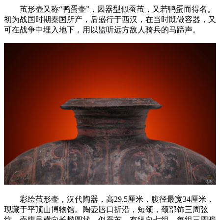
茧形壶又称“鸭蛋壶”，因器型似蚕茧，又若鸭蛋而得名。
初为战国时期秦国所产，后盛行于西汉，在当时既做容器，又
可在战争中埋入地下，用以监听远方敌人骑兵的马蹄声。
彩绘茧形壶，汉代陶器，高29.5厘米，腹径最宽34厘米，
现藏于平顶山博物馆。陶壶唇口折沿，短颈，颈部饰三周弦
纹。壶腹呈横向长椭圆状，似蚕茧。有纵向七组，每组三周暗