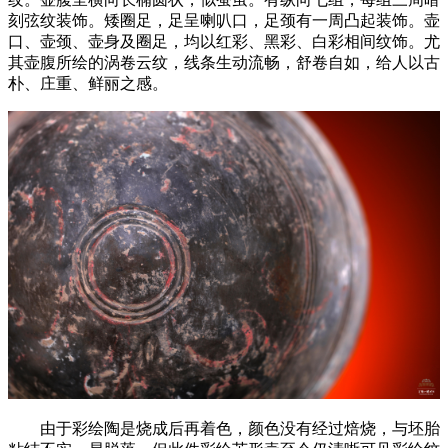
刻弦纹装饰。矮圈足，足呈喇叭口，足颈有一周凸起装饰。壶
口、壶颈、壶身及圈足，均以红彩、黑彩、白彩相间纹饰。尤
其壶腹所绘的涡卷云纹，线条生动流畅，舒卷自如，给人以古
朴、庄重、鲜丽之感。
由于彩绘陶是烧成后再着色，颜色没有经过焙烧，与坯胎