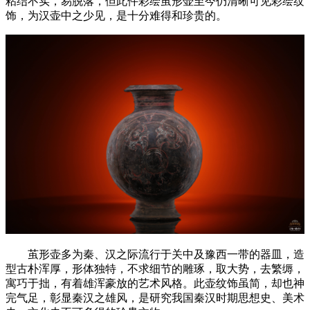
粘结不实，易脱落，但此件彩绘茧形壶至今仍清晰可见彩绘纹
饰，为汉壶中之少见，是十分难得和珍贵的。
茧形壶多为秦、汉之际流行于关中及豫西一带的器皿，造
型古朴浑厚，形体独特，不求细节的雕琢，取大势，去繁缛，
寓巧于拙，有着雄浑豪放的艺术风格。此壶纹饰虽简，却也神
完气足，彰显秦汉之雄风，是研究我国秦汉时期思想史、美术