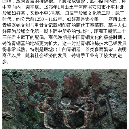
凹槽，应为置盖的接缝槽。下腹收成弧形，底心略向内凹，即
中空向内，圆平底。1976年1月出土于河南省安阳市小屯村北
殷墟妇好墓，又称小屯5号墓。归属于殷墟文化第二期，武丁
时代，约公元前1250～1192年。妇好墓是迄今唯一一座所出土
青铜器铭文能与甲骨文记载相印证的商代王室墓葬。墓主人妇
好应为殷墟文化第一期卜辞中所称的“妇好”，即商王朝第二十
三任君主武丁的配偶。商代晚期是中国青铜文化的极盛时期，
铸造青铜器的地域更为扩大。这一时期青铜冶炼技术已经发展
得非常成熟。特别是殷墟出土的青铜器，器类多而繁杂，说明
商代以后，随着社会经济的发展，铸铜手工业有了较大的进
步。