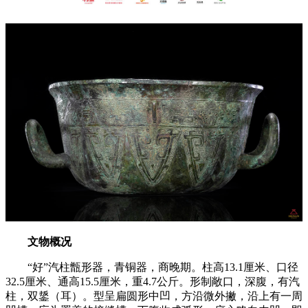
文物概况
“好”汽柱甑形器，青铜器，商晚期。柱高13.1厘米、口径
32.5厘米、通高15.5厘米，重4.7公斤。形制敞口，深腹，有汽
柱，双鋬（耳）。型呈扁圆形中凹，方沿微外撇，沿上有一周