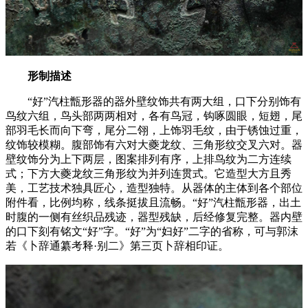
形制描述
“好”汽柱甑形器的器外壁纹饰共有两大组，口下分别饰有
鸟纹六组，鸟头部两两相对，各有鸟冠，钩啄圆眼，短翅，尾
部羽毛长而向下弯，尾分二翎，上饰羽毛纹，由于锈蚀过重，
纹饰较模糊。腹部饰有六对大夔龙纹、三角形纹交叉六对。器
壁纹饰分为上下两层，图案排列有序，上排鸟纹为二方连续
式；下方大夔龙纹三角形纹为并列连贯式。它造型大方且秀
美，工艺技术独具匠心，造型独特。从器体的主体到各个部位
附件看，比例均称，线条挺拔且流畅。“好”汽柱甑形器，出土
时腹的一侧有丝织品残迹，器型残缺，后经修复完整。器内壁
的口下刻有铭文“好”字。“好”为“妇好”二字的省称，可与郭沫
若《卜辞通纂考释·别二》第三页卜辞相印证。