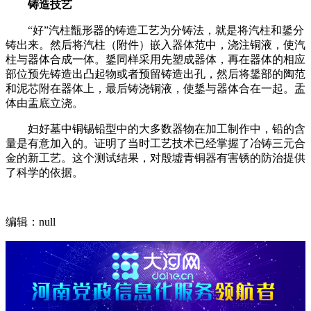
铸造技艺
“好”汽柱甑形器的铸造工艺为分铸法，就是将汽柱和鋬分
铸出来。然后将汽柱（附件）嵌入器体范中，浇注铜液，使汽
柱与器体合成一体。鋬同样采用先塑成器体，再在器体的相应
部位预先铸造出凸起物或者预留铸造出孔，然后将鋬部的陶范
和泥芯附在器体上，最后铸浇铜液，使鋬与器体合在一起。盂
体由盂底立浇。
妇好墓中铜锡铅型中的大多数器物在加工制作中，铅的含
量是有意加入的。证明了当时工艺技术已经掌握了冶铸三元合
金的新工艺。这个测试结果，对殷墟青铜器有害锈的防治提供
了科学的依据。
编辑：null