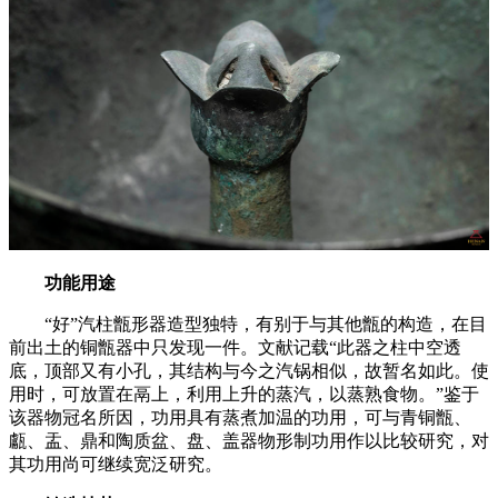
功能用途
“好”汽柱甑形器造型独特，有别于与其他甑的构造，在目
前出土的铜甑器中只发现一件。文献记载“此器之柱中空透
底，顶部又有小孔，其结构与今之汽锅相似，故暂名如此。使
用时，可放置在鬲上，利用上升的蒸汽，以蒸熟食物。”鉴于
该器物冠名所因，功用具有蒸煮加温的功用，可与青铜甑、
甗、盂、鼎和陶质盆、盘、盖器物形制功用作以比较研究，对
其功用尚可继续宽泛研究。