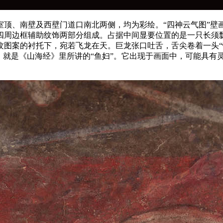
、南壁及西壁门道口南北两侧，均为彩绘。“四神云气图”壁
四周边框辅助纹饰两部分组成。占据中间显要位置的是一只长须
图案的衬托下，宛若飞龙在天。巨龙张口吐舌，舌尖卷着一头“怪兽
，就是《山海经》里所讲的“鱼妇”。它出现于画面中，可能具有