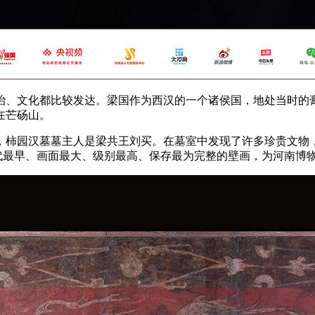
文化都比较发达。梁国作为西汉的一个诸侯国，地处当时的膏腴
在芒砀山。
汉墓墓主人是梁共王刘买。在墓室中发现了许多珍贵文物，其中“
时代最早、画面最大、级别最高、保存最为完整的壁画，为河南博物