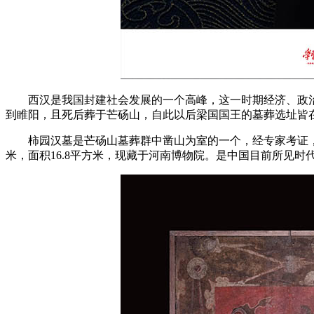
西汉是我国封建社会发展的一个高峰，这一时期经济、政治、
到睢阳，且死后葬于芒砀山，自此以后梁国国王的墓葬选址皆
柿园汉墓是芒砀山墓葬群中凿山为室的一个，经专家考证，柿园
米，面积16.8平方米，现藏于河南博物院。是中国目前所见