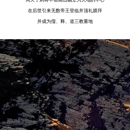
在后世引来无数帝王登临并顶礼膜拜
并成为儒、释、道三教重地