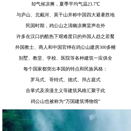
却气候凉爽，夏季平均气温23.7℃
与庐山、北戴河、莫干山并称中国四大避暑胜地
民国时期，鸡公山之清幽凉爽蜚声在外
许多在汉口的酷热下艰难度日的外国人趋之若鹜
外国教士、商人和中国官绅在鸡公山建房300多幢
别墅、教堂、学校、医院等各种建筑一应俱全
每个国家都突出本国的特点和民族风格：
罗马式、哥特式、德式、拜占庭式
合掌式及浪漫主义等建筑风格汇聚于此
鸡公山也被称为“万国建筑博物馆”