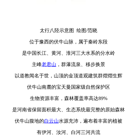
太行八陉示意图 绘图/范晓
位于豫西的伏牛山脉，属于秦岭东段
是中国长江、黄河、淮河三大水系的分水岭
主峰
老君山
，群瀑流泉、移步换景
以道教闻名于世，山顶的金顶道观建筑群熠熠生辉
伏牛山南麓的宝天曼国家级自然保护区
生物资源丰富，森林覆盖率高达89%
是河南省保留面积最大、生态系统最完整的原始森林
伏牛山腹地的
白云山
水源充沛，遍布着丰富的植被
有伊河、汝河、白河三河共流