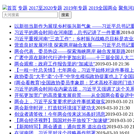
首页
专题
2017至2020专题
2019年专题
2019全国两会
聚焦河
搜索
以新担当新作为展现乡村振兴新气象 ——习近平总书记重要
习近平的两会时间|在河南团，总书记讲了一件要事
2019-0
习近平重视河南“三农工作”：乡村振兴战略总目标是农
营造良好发展环境 探索两岸融合发展——习近平总书记重要
两会代表、委员热议——探索海峡两岸 融合发展新路
201
广袤中原在新时代行进中更加出彩——十三届全国人大二次
两会观察：政府工作报告里的“加减法”
2019-03-10 21:36
【一枝一叶总关情】七年两会，习近平始终对这件事很上
政协委员“大手”牵“小手”中学生模拟政协提案也上了全国
[两会看教育]全国政协委员李象群：艺术高校不能闭门造车 
习近平的两会时间|在内蒙古团，习近平又强调了这个关系每
开拓更加宽广的高质量发展前景——从全国两会看奋进中
两会上，习近平反复要求把这件事抓紧做实
2019-03-10 21
两会新华时评：打造软环境须下硬功夫
2019-03-10 21:30
创业者请签收！今年两会传来这36条好消息
2019-03-10 21
【两会经济视野】我国对外开放按下“加速键”
2019-03-10 
【新闻特写】两会通道：通向世界 道出自信
2019-03-10 2
在河南团，习近平对这个战略再作部署
2019-03-10 16:01