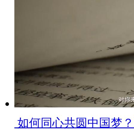
如何同心共圆中国梦？四