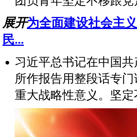
团员青年坚定不移跟党走
展开
为全面建设社会主义
民...
习近平总书记在中国共
所作报告用整段话专门
重大战略性意义。坚定不