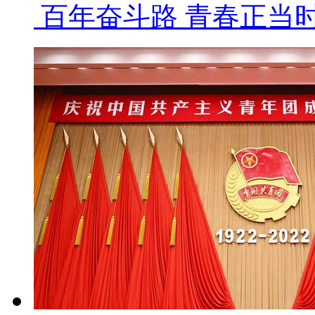
百年奋斗路 青春正当