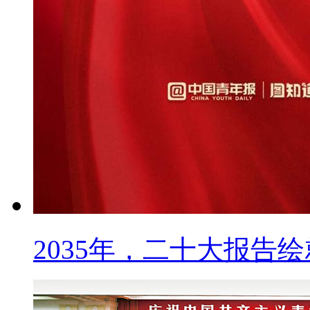
2035年，二十大报告