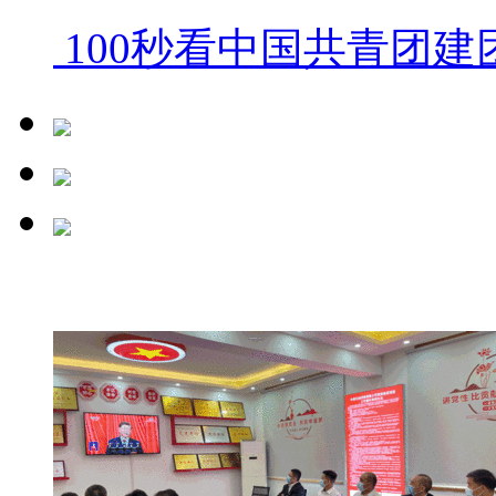
100秒看中国共青团建