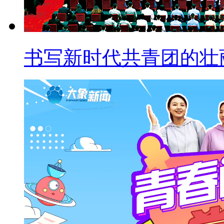
书写新时代共青团的壮