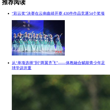
推荐阅读
“彩云奖”决赛在云南曲靖开赛 430件作品竞逐54个奖项
从“单项选择”到“两翼齐飞”——体教融合赋能青少年足
球学训并重