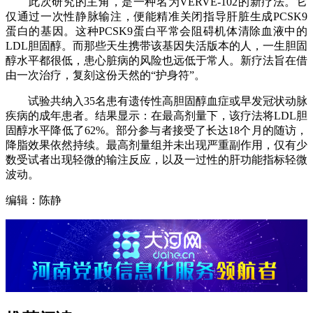
此次研究的主角，是一种名为VERVE-102的新疗法。它
仅通过一次性静脉输注，便能精准关闭指导肝脏生成PCSK9
蛋白的基因。这种PCSK9蛋白平常会阻碍机体清除血液中的
LDL胆固醇。而那些天生携带该基因失活版本的人，一生胆固
醇水平都很低，患心脏病的风险也远低于常人。新疗法旨在借
由一次治疗，复刻这份天然的“护身符”。
试验共纳入35名患有遗传性高胆固醇血症或早发冠状动脉
疾病的成年患者。结果显示：在最高剂量下，该疗法将LDL胆
固醇水平降低了62%。部分参与者接受了长达18个月的随访，
降脂效果依然持续。最高剂量组并未出现严重副作用，仅有少
数受试者出现轻微的输注反应，以及一过性的肝功能指标轻微
波动。
编辑：陈静