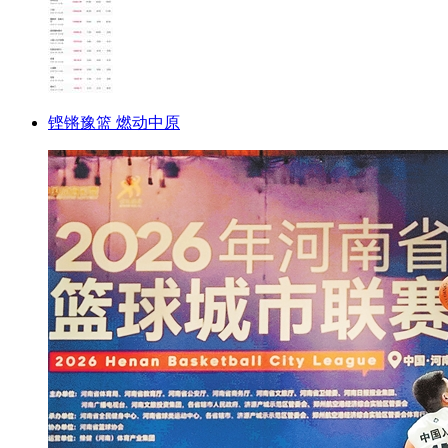
铿锵豫篮 燃动中原