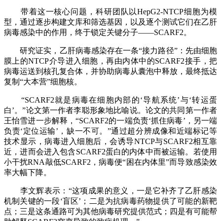
带着这一核心问题，科研团队以HepG2-NTCP细胞为模
型，通过逐步构建文库和筛选基因，以及逐个测试它们在乙肝
病毒感染中的作用，终于锁定关键分子——SCARF2。
研究证实，乙肝病毒感染存在一条“接力路径”：先由细胞
膜上的NTCP介导进入细胞，再由内体中的SCARF2接手，把
病毒运送到核孔复合体，并协助病毒从囊泡中释放，最终抵达
复制“大本营”细胞核。
“SCARF2就是病毒在细胞内部的‘导航系统’与‘转运蛋
白’。”论文第一作者李聪形象地比喻说。论文的共同第一作者
王怡雪进一步解释，“SCARF2的一端负责‘抓住病毒’，另一端
负责‘定位运输’，缺一不可。”通过超分辨成像和近端标记等
技术显示，病毒进入细胞后，会诱导NTCP与SCARF2相互靠
近，进而会进入包含SCARF2蛋白的内体中而被运输。若使用
小干扰RNA敲低SCARF2，病毒便“困在内体里”而导致感染效
率大幅下降。
李文辉表示：“这项成果的意义，一是它补齐了乙肝感染
机制关键的一段‘盲区’；二是为抗病毒药物提供了可能的新靶
点；三是这条通路可为其他病毒研究提供范式；四是有可能帮