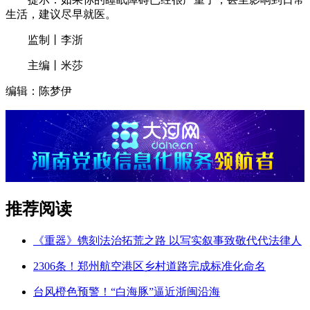
生活，建议尽早就医。
监制丨李浙
主编丨米莎
编辑：陈梦伊
推荐阅读
《重器》镌刻法治拓荒之路 以写实叙事致敬代代法律人
2306条！郑州航空港区乡村道路完成标准化命名
台风橙色预警！“白海豚”逼近浙闽沿海