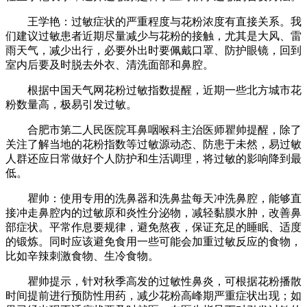
王学艳：过敏症状的严重程度与花粉浓度有直接关系。我
们建议过敏患者近期尽量减少与花粉的接触，尤其是大风、雷
雨天气，减少出行，必要外出时要佩戴口罩、防护眼镜，回到
室内后要及时脱去外衣、清洗面部和鼻腔。
根据中国天气网花粉过敏指数提醒，近期一些北方城市花
粉数量高，极易引发过敏。
合肥市第二人民医院耳鼻咽喉科主治医师瞿帅提醒，除了
关注了解当地的花粉指数等过敏源动态、防患于未然，易过敏
人群还应日常做好个人防护和生活调理，将过敏的影响降到最
低。
瞿帅：使用专用的洗鼻器和洗鼻盐每天冲洗鼻腔，能够直
接冲走鼻腔内的过敏原和炎性分泌物，减轻黏膜水肿，改善鼻
部症状。平常作息要规律，避免熬夜，保证充足的睡眠、适度
的锻炼。同时应该避免食用一些可能会加重过敏反应的食物，
比如辛辣刺激食物、生冷食物。
瞿帅提示，针对秋季高发的过敏性鼻炎，可根据花粉播散
时间提前进行预防性用药，减少花粉高峰期严重症状出现；如