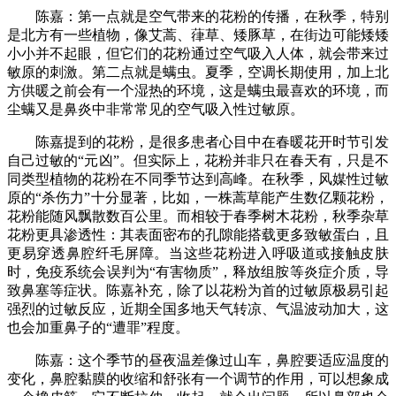
陈嘉：第一点就是空气带来的花粉的传播，在秋季，特别
是北方有一些植物，像艾蒿、葎草、矮豚草，在街边可能矮矮
小小并不起眼，但它们的花粉通过空气吸入人体，就会带来过
敏原的刺激。第二点就是螨虫。夏季，空调长期使用，加上北
方供暖之前会有一个湿热的环境，这是螨虫最喜欢的环境，而
尘螨又是鼻炎中非常常见的空气吸入性过敏原。
陈嘉提到的花粉，是很多患者心目中在春暖花开时节引发
自己过敏的“元凶”。但实际上，花粉并非只在春天有，只是不
同类型植物的花粉在不同季节达到高峰。在秋季，风媒性过敏
原的“杀伤力”十分显著，比如，一株蒿草能产生数亿颗花粉，
花粉能随风飘散数百公里。而相较于春季树木花粉，秋季杂草
花粉更具渗透性：其表面密布的孔隙能搭载更多致敏蛋白，且
更易穿透鼻腔纤毛屏障。当这些花粉进入呼吸道或接触皮肤
时，免疫系统会误判为“有害物质”，释放组胺等炎症介质，导
致鼻塞等症状。陈嘉补充，除了以花粉为首的过敏原极易引起
强烈的过敏反应，近期全国多地天气转凉、气温波动加大，这
也会加重鼻子的“遭罪”程度。
陈嘉：这个季节的昼夜温差像过山车，鼻腔要适应温度的
变化，鼻腔黏膜的收缩和舒张有一个调节的作用，可以想象成