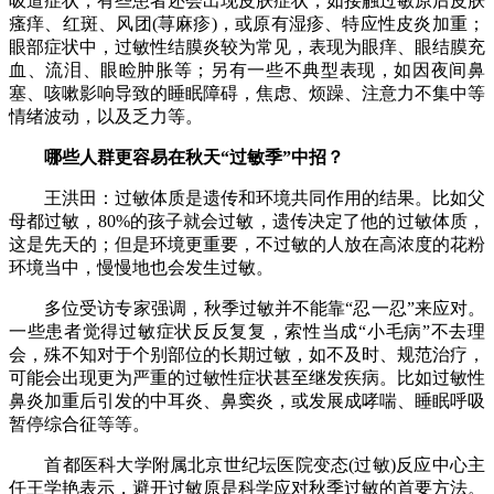
吸道症状，有些患者还会出现皮肤症状，如接触过敏原后皮肤
瘙痒、红斑、风团(荨麻疹)，或原有湿疹、特应性皮炎加重；
眼部症状中，过敏性结膜炎较为常见，表现为眼痒、眼结膜充
血、流泪、眼睑肿胀等；另有一些不典型表现，如因夜间鼻
塞、咳嗽影响导致的睡眠障碍，焦虑、烦躁、注意力不集中等
情绪波动，以及乏力等。
哪些人群更容易在秋天“过敏季”中招？
王洪田：过敏体质是遗传和环境共同作用的结果。比如父
母都过敏，80%的孩子就会过敏，遗传决定了他的过敏体质，
这是先天的；但是环境更重要，不过敏的人放在高浓度的花粉
环境当中，慢慢地也会发生过敏。
多位受访专家强调，秋季过敏并不能靠“忍一忍”来应对。
一些患者觉得过敏症状反反复复，索性当成“小毛病”不去理
会，殊不知对于个别部位的长期过敏，如不及时、规范治疗，
可能会出现更为严重的过敏性症状甚至继发疾病。比如过敏性
鼻炎加重后引发的中耳炎、鼻窦炎，或发展成哮喘、睡眠呼吸
暂停综合征等等。
首都医科大学附属北京世纪坛医院变态(过敏)反应中心主
任王学艳表示，避开过敏原是科学应对秋季过敏的首要方法。