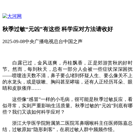
秋季过敏“元凶”有这些 科学应对方法请收好
2025-09-08
中央广播电视总台中国之声
白露已过，金风送爽，丹桂飘香，正是郊游赏秋的好时
节。然而，每到秋天，总有一部分人会被一些症状深深困扰
——喷嚏连天数不清，鼻子要么堵到怀疑人生、要么像关不上
的水龙头，或是咳嗽、胸闷甚至哮喘，还有人正经历耳朵、眼
睛和皮肤瘙痒……
这些像“感冒”一样的小毛病，很可能是秋季过敏反应，看
似寻常，实则严重影响生活质量。秋季过敏的“元凶”到底有哪
些？我们又该如何科学应对？
浙江大学医学院附属第二医院耳鼻咽喉科主任医师陈嘉总
结，过敏原如“隐形刺客”，在易过敏人群中频频作怪。