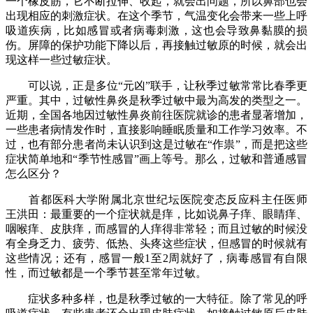
一个橡皮筋，它不断拉伸、收起，就会出问题，所以鼻部也会
出现相应的刺激症状。在这个季节，气温变化会带来一些上呼
吸道疾病，比如感冒或者病毒刺激，这也会导致鼻黏膜的损
伤。屏障的保护功能下降以后，再接触过敏原的时候，就会出
现这样一些过敏症状。
可以说，正是多位“元凶”联手，让秋季过敏常常比春季更
严重。其中，过敏性鼻炎是秋季过敏中最为高发的类型之一。
近期，全国各地因过敏性鼻炎前往医院就诊的患者显著增加，
一些患者病情发作时，直接影响睡眠质量和工作学习效率。不
过，也有部分患者尚未认识到这是过敏在“作祟”，而是把这些
症状简单地和“季节性感冒”画上等号。那么，过敏和普通感冒
怎么区分？
首都医科大学附属北京世纪坛医院变态反应科主任医师
王洪田：最重要的一个症状就是痒，比如说鼻子痒、眼睛痒、
咽喉痒、皮肤痒，而感冒的人痒得非常轻；而且过敏的时候没
有全身乏力、疲劳、低热、头疼这些症状，但感冒的时候就有
这些情况；还有，感冒一般1至2周就好了，病毒感冒有自限
性，而过敏都是一个季节甚至常年过敏。
症状多种多样，也是秋季过敏的一大特征。除了常见的呼