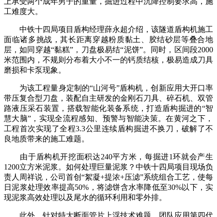
上承受两个成年男子的重量，掘进过程中沉降控制要求高，施
工难度大。
中铁十四局项目盾构经理薛永超介绍，该隧道盾构机施工
面临诸多挑战，其长距离穿越粉质黏土、胶结砂层等叠合地
层，如同穿越“黏糕”，刀盘极易结“泥饼”。同时，区间段2000
米范围内，不规则分布着大小不一的钙质结核，极易造成刀具
磨损和卡泵现象。
为该工程量身定制的“山河号”盾构机，创新应用大开口率
带压复合型刀盘，装配自主研发的金刚石刀具、碎石机、双管
路液压采石装置，搭载智能化装备系统，打造盾构掘进的“智
慧大脑”，实现全流程感知、预警与智能决策。在黄河之下，
工程首次实现了全程3.3公里连续盾构掘进不换刀，破解了不
良地质带来的施工难题。
由于盾构机开挖面积达240平方米，每掘进1环就会产生
1200立方米泥浆。如何处理巨量泥浆？中铁十四局项目现场负
责人周祥说，公司首创“絮凝+提浓+压滤”系统组合工艺，使每
日泥浆处理效率提高50%，将滤饼含水率降低至30%以下，实
现泥浆高效处理以及尾水的循环利用和零外排。
此外，针对特大断面管片上浮技术难题，团队应用第四代