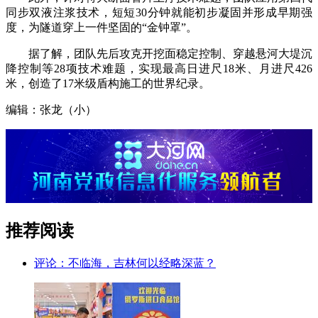
同步双液注浆技术，短短30分钟就能初步凝固并形成早期强
度，为隧道穿上一件坚固的“金钟罩”。
据了解，团队先后攻克开挖面稳定控制、穿越悬河大堤沉
降控制等28项技术难题，实现最高日进尺18米、月进尺426
米，创造了17米级盾构施工的世界纪录。
编辑：张龙（小）
推荐阅读
评论：不临海，吉林何以经略深蓝？