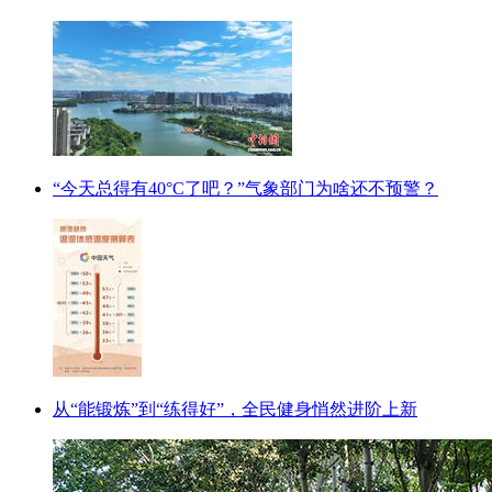
“今天总得有40°C了吧？”气象部门为啥还不预警？
从“能锻炼”到“练得好”，全民健身悄然进阶上新