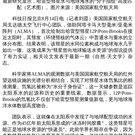
最新研究显示，哈雷型彗星水与地球海水的“分子指纹”高度匹
配（艺术图）。图片来源：美国国家航空航天局
科技日报北京8月14日电（记者刘霞）美国国家航空航天
局戈达德太空飞行中心团队，借助阿塔卡马大型毫米/亚毫米
阵列（ALMA），首次绘制出哈雷型彗星12P/Pons-Brooks在接
近太阳时，其彗发（环绕彗核的气体云）中普通水与重水的立
体分布图。结果表明，该彗星的水同位素构成与地球海水几乎
如出一辙。这项成果为“彗星曾向地球输送水资源”的假说提供
了有力实证，相关论文发表于最新一期《自然·天文学》杂
志。
科学家将ALMA的观测数据与美国国家航空航天局的红外
望远镜设施的光谱分析相结合，实现了对彗星水体氘氢比的精
准测量。氘氢比被称为“水分子身份证”，这一关键参数是追踪
太阳系水的起源和历史的重要线索。数据显示，12P/Pons-
Brooks的氘氢比不仅创下哈雷型彗星测量值新低，更与地球海
洋水体数据高度吻合。
团队表示，这就像在太阳系中发现了与地球配型成功的水
源。作为45亿年前太阳系形成的“冰冻时间胶囊”，这类彗星可
能正是地球水资源的“快递员”。此前学界长期存在争议，因为