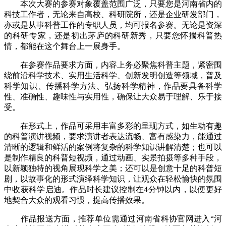
本次大赛的参赛对象覆盖范围广泛，只要您是河南省内的
科技工作者，无论来自高校、科研院所，还是企业研发部门，
亦或是从事科普工作的专职人员，均可报名参赛。无论是资深
的科研专家，还是初出茅庐的科研新秀，只要您怀揣科普热
情，都能在这个舞台上一展身手。
在参赛作品要求方面，内容上务必聚焦科普主题，紧密围
绕前沿科学技术、实用生活科学、创新发明创造等领域，普及
科学知识、传播科学方法、弘扬科学精神，作品要具备科学
性、准确性、趣味性与实用性，确保让大众易于理解、乐于接
受。
在形式上，作品可采用丰富多彩的呈现方式，如生动有趣
的科普演讲视频，要求演讲者表达流畅、富有感染力，能通过
清晰的逻辑和鲜活的案例将复杂的科学知识讲解清楚；也可以
是制作精良的科普短视频，通过动画、实景拍摄等多种手段，
以新颖独特的视角展现科学之美；还可以是创意十足的科普短
剧，以故事化的形式演绎科学知识，让观众在轻松愉快的氛围
中收获科学启迪。作品时长建议控制在4分钟以内，以便更好
地契合大众的观看习惯，提高传播效果。
作品报送方面，推荐单位需通过河南省科协官网进入“河