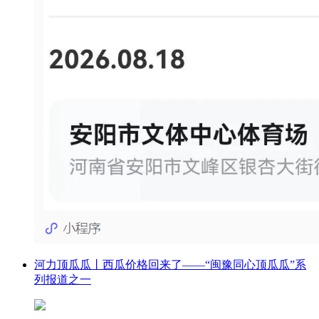
河力顶瓜瓜丨西瓜价格回来了——“闽豫同心顶瓜瓜”系
列报道之一