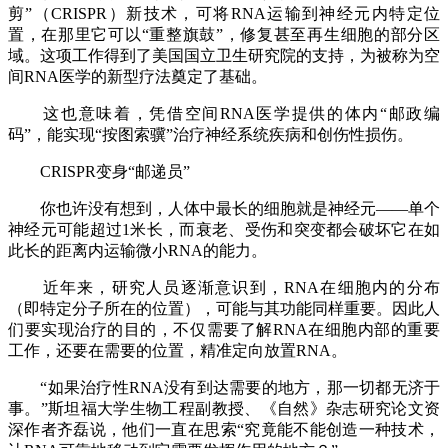
剪”（CRISPR）新技术，可将RNA运输到神经元内特定位
置，在那里它可以“重整旗鼓”，修复甚至再生细胞的部分区
域。这项工作得到了美国国立卫生研究院的支持，为被称为空
间RNA医学的新型疗法奠定了基础。
这也意味着，凭借空间RNA医学提供的体内“邮政编
码”，能实现“按图索骥”治疗神经系统疾病和创伤性损伤。
CRISPR变身“邮递员”
你也许没有想到，人体中最长的细胞就是神经元——单个
神经元可能超过1米长，而衰老、受伤和突变都会破坏它在如
此长的距离内运输微小RNA的能力。
近年来，研究人员逐渐意识到，RNA在细胞内的分布
（即特定分子所在的位置），可能与其功能同样重要。因此人
们要实现治疗的目的，不仅需要了解RNA在细胞内部的重要
工作，还要在需要的位置，精准定向放置RNA。
“如果治疗性RNA没有到达需要的地方，那一切都无济于
事。”斯坦福大学生物工程副教授、《自然》杂志研究论文资
深作者齐磊说，他们一直在思索“究竟能不能创造一种技术，