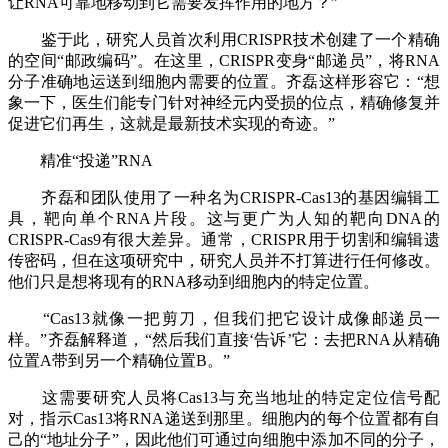
让RNA可靠地移动到它需要发挥作用的地方？”
鉴于此，研究人员首次利用CRISPR技术创建了一个精确
的空间“邮政编码”。在这里，CRISPR变身“邮递员”，将RNA
分子准确地运送到细胞内需要的位置。齐磊这样形容它：“想
象一下，医生们能专门针对神经元内受损的位点，精确修复并
促进它们再生，这就是最新技术实现的奇迹。”
精准“投递”RNA
齐磊和团队使用了一种名为CRISPR-Cas13的基因编辑工
具，靶向单个RNA片段。这与更广为人知的靶向DNA的
CRISPR-Cas9有很大差异。通常，CRISPR用于切割和编辑遗
传密码，但在这项研究中，研究人员并不打算进行任何修改。
他们只是想将现有的RNA移动到细胞内的特定位置。
“Cas13就像一把剪刀，但我们把它设计成像邮递员一
样。”齐磊解释道，“然后我们直接‘告诉’它：去把RNA从精确
位置A带到另一个精确位置B。”
这需要研究人员将Cas13与充当地址的特定定位信号配
对，指示Cas13将RNA递送到那里。细胞内的每个位置都有自
己的“地址分子”，因此他们可通过向细胞中添加不同的分子，