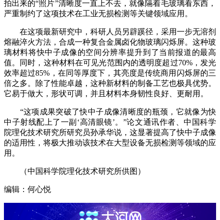
拍出来的“照片”清晰度一直上不去，就像隔着毛玻璃看东西，
严重制约了这项技术在工业无损检测等关键领域应用。
在这项最新研究中，科研人员另辟蹊径，采用一步无溶剂
熔融淬火方法，合成一种复合金属卤化物玻璃闪烁屏。这种玻
璃材料将快中子成像的空间分辨率提升到了当前报道的最高
值。同时，这种材料在可见光范围内的透明度超过70%，发光
效率超过85%，在同等厚度下，其亮度是传统商用闪烁屏的三
倍之多。除了性能卓越，这种新材料的制备工艺也极具优势。
它易于做大，形状可调，并且材料本身韧性良好、更耐用。
“这项成果突破了快中子成像清晰度的瓶颈，它就像为快
中子射线配上了一副‘高清眼镜’。”论文通讯作者、中国科学
院理化技术研究所研究员孙承华说，这显著提高了快中子成像
的适用性，将极大推动该技术在大型设备无损检测等领域的应
用。
（中国科学院理化技术研究所供图）
编辑：何心悦