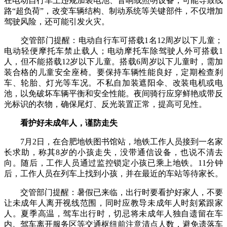
在电动自行车上违规加装电池、音响或照明设备，可能导致线
路“超负荷”，改变车辆结构、制动系统等关键部件，不仅增加
驾驶风险，还可能引发火灾。
交管部门提醒：电动自行车可搭载1名12周岁以下儿童；
电动轻便摩托车禁止载人；电动摩托车除驾驶人外可搭载1
人，但不能搭载12岁以下儿童。搭载6周岁以下儿童时，需加
装合格的儿童安全座椅。要保持车辆性能良好，定期检查刹
车、轮胎、灯光等车况。不私自加装遮阳伞、改装电机或电
池，以免破坏车辆平衡和安全性能。夜间骑行应穿鲜艳或带反
光标识的衣物，确保尾灯、反光装置正常，提高可见性。
看护好未成年人，谨防走失
7月2日，在合肥地铁图书馆站，地铁工作人员接到一名家
长求助，称其8岁的小孩走失，没带通信设备，也说不清去
向。随后，工作人员通过监控锁定小孩已乘上地铁。11分钟
后，工作人员在列车上找到小孩，并在最近的车站等待家长。
交管部门提醒：暑假已来临，出行时要看护好家人，不要
让未成年人离开视线范围，同时应教导未成年人时刻紧跟家
人。夏季高温，驾车出行时，切忌将未成年人独自遗留在车
内。驾车离开服务区等交通枢纽前注意清点人数，避免遗落车