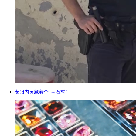
安阳内黄藏着个“宝石村”