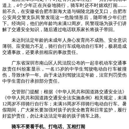
道上，4个少年正在兴奋地骑行，骑车时还不时嬉戏打闹……
前不久，在安徽省合肥市新海大道与铜陵北路交叉口，合肥市
公安局交警支队民警发现这一危险情形后，随即将少年们拦
下。经询问，他们的年龄均未满12周岁。民警现场为孩子们讲
解了交通安全知识，随后通过电话联系家长将孩子带回。
未达到法定年龄的未成年人身心发育尚不成熟、安全意识
薄弱、应变能力不足，骑行自行车或电动自行车时，极易造成
交通事故，还要承担相应的事故责任。
广东省深圳市南山区人民法院公布的一起非机动车交通事
故责任纠纷案显示，一名15岁的中学生驾驶电动自行车被撞
伤，导致休学一年。由于未达到驾驶法定年龄，法官判罚受伤
中学生需自行承担部分责任。
交管部门提醒：根据《中华人民共和国道路交通安全法》
《中华人民共和国道路交通安全法实施条例》相关规定，未满
12周岁不得骑行自行车；未满16周岁不得骑行电动自行车。暑
假期间，广大家长要加强对孩子的安全教育和日常监护，履行
好监护责任，勿让未达法定年龄的孩子骑车上路。
骑车不要看手机、打电话、互相打闹