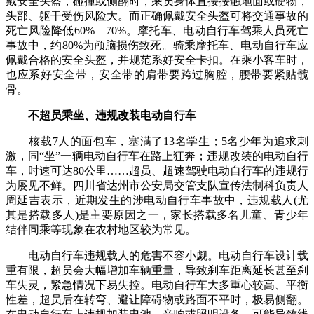
戴安全头盔，碰撞或侧翻时，乘员身体直接接触地面或硬物，
头部、躯干受伤风险大。而正确佩戴安全头盔可将交通事故的
死亡风险降低60%—70%。摩托车、电动自行车驾乘人员死亡
事故中，约80%为颅脑损伤致死。骑乘摩托车、电动自行车应
佩戴合格的安全头盔，并规范系好安全卡扣。在乘小客车时，
也应系好安全带，安全带的肩带要跨过胸腔，腰带要紧贴髋
骨。
不超员乘坐、违规改装电动自行车
核载7人的面包车，塞满了13名学生；5名少年为追求刺
激，同“坐”一辆电动自行车在路上狂奔；违规改装的电动自行
车，时速可达80公里……超员、超速驾驶电动自行车的违规行
为屡见不鲜。四川省达州市公安局交管支队宣传法制科负责人
周延吉表示，近期发生的涉电动自行车事故中，违规载人(尤
其是搭载多人)是主要原因之一，家长搭载多名儿童、青少年
结伴同乘等现象在农村地区较为常见。
电动自行车违规载人的危害不容小觑。电动自行车设计载
重有限，超员会大幅增加车辆重量，导致刹车距离延长甚至刹
车失灵，紧急情况下易失控。电动自行车大多重心较高、平衡
性差，超员后在转弯、避让障碍物或路面不平时，极易侧翻。