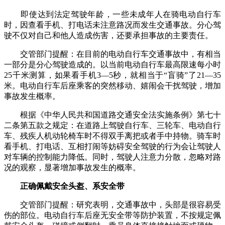
即使达到法定驾驶年龄，一些未成年人在骑电动自行车
时，因查看手机、打电话未注意路况而发生交通事故。分心驾
驶不仅对自己和他人造成伤害，还要承担事故的主要责任。
交管部门提醒：在目前的电动自行车交通事故中，有相当
一部分是分心驾驶造成的。以当前电动自行车最高限速每小时
25千米测算，如果看手机3—5秒，就相当于“盲骑”了21—35
米。电动自行车后座乘客的突然移动、嬉闹会干扰驾驶，增加
事故发生概率。
根据《中华人民共和国道路交通安全法实施条例》第七十
二条第五款之规定：在道路上驾驶自行车、三轮车、电动自行
车、残疾人机动轮椅车时不得双手离把或者手中持物。骑车时
看手机、打电话、互相打闹等妨碍安全驾驶的行为会让驾驶人
对车辆的控制能力降低。同时，驾驶人注意力分散，忽略对路
况的观察，显著增加事故发生的概率。
正确佩戴安全头盔、系安全带
交管部门提醒：研究表明，交通事故中，头部是很容易受
伤的部位。电动自行车后座无安全带等防护装置，不按规定佩