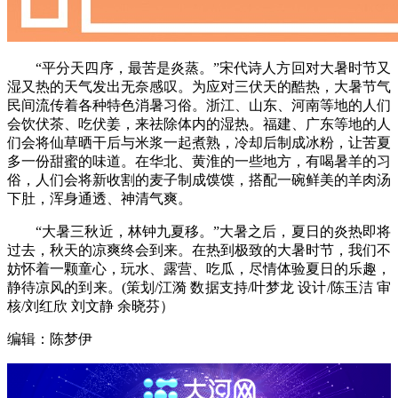
“平分天四序，最苦是炎蒸。”宋代诗人方回对大暑时节又
湿又热的天气发出无奈感叹。为应对三伏天的酷热，大暑节气
民间流传着各种特色消暑习俗。浙江、山东、河南等地的人们
会饮伏茶、吃伏姜，来祛除体内的湿热。福建、广东等地的人
们会将仙草晒干后与米浆一起煮熟，冷却后制成冰粉，让苦夏
多一份甜蜜的味道。在华北、黄淮的一些地方，有喝暑羊的习
俗，人们会将新收割的麦子制成馍馍，搭配一碗鲜美的羊肉汤
下肚，浑身通透、神清气爽。
“大暑三秋近，林钟九夏移。”大暑之后，夏日的炎热即将
过去，秋天的凉爽终会到来。在热到极致的大暑时节，我们不
妨怀着一颗童心，玩水、露营、吃瓜，尽情体验夏日的乐趣，
静待凉风的到来。(策划/江漪 数据支持/叶梦龙 设计/陈玉洁 审
核/刘红欣 刘文静 余晓芬）
编辑：陈梦伊