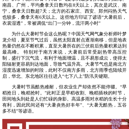
南昌、广州，平均桑拿天日数均在8天以上，其次是武汉、南
宁，桑拿天日数超7天；北方的石家庄、西安、郑州闷热天气
也较多，桑拿天有6天以上。这些地方印证了谚语“大暑前后，
衣裳湿透”，常被调侃“出门一分钟，流汗两小时”
为什么大暑时节会这么热呢？中国天气网气象分析师叶梦
龙介绍，夏至节气过后，虽然太阳直射点逐渐南移，但是地表
热量仍然在不断积累，直至大暑所在的三伏前后热量积累达到
最高峰。 特别对于南方来说，大暑前后常受副热带高压控
制，盛行下沉气流，有利于地面增温，且不易形成云，使得太
阳辐射更容易到达地面，导致气温升高。大暑节气也是南北方
湿度迅速增加的时段，此时不仅南方多雨，北方雨季也陆续开
启，华北、东北地区往往进入“七下八上”防汛关键期。
大暑时节虽酷热难耐，但农业生产却依然不能停辍。“早
稻抢日，晚稻抢时。”此时正是早稻收割、晚稻插秧的时节，
田间地头到处是人们忙碌的身影。高温多雨对水稻的生长十分
有利，因此民间还有“大暑炎热好丰年”、“大暑无酷热，五谷
多不结”等谚语。