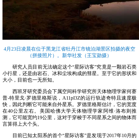
4月23日凌晨在位于黑龙江省牡丹江市镜泊湖景区拍摄的夜空
（拼接照片）。新华社发（王宝勋摄）
研究人员目前无法确定这个“星际访客”究竟是一颗岩石类
小行星，还是由岩石、冰和尘埃构成的彗星。至于它的形状和
大小，目前也一无所知。
西班牙研究委员会下属空间科学研究所天体物理学家何赛
普-特里戈·罗德里格斯说，A11pI3Z的运行轨迹奇特且速度极
快，因此判断它可能来自外星系。罗德里格斯估计，它的宽度
在40公里左右。美国哈佛大学天体物理学家阿维·洛布则推
测，它可能宽约19公里，这对于穿梭于不同星系之间的物体而
言算得上大个头。
目前已知太阳系的首个“星际访客”是发现于2017年10月的