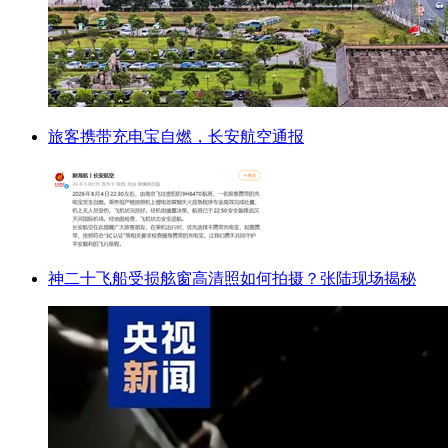
旅客携带充电宝自燃，长安航空通报
神二十飞船受损舷窗高清照如何拍摄？张陆现场揭秘