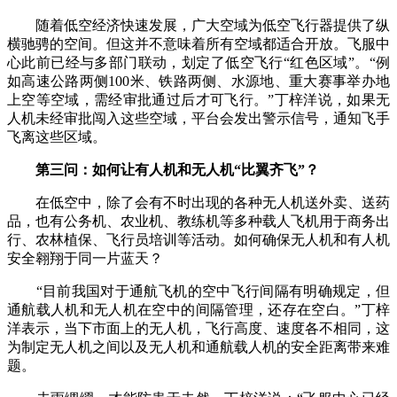
随着低空经济快速发展，广大空域为低空飞行器提供了纵
横驰骋的空间。但这并不意味着所有空域都适合开放。飞服中
心此前已经与多部门联动，划定了低空飞行“红色区域”。“例
如高速公路两侧100米、铁路两侧、水源地、重大赛事举办地
上空等空域，需经审批通过后才可飞行。”丁梓洋说，如果无
人机未经审批闯入这些空域，平台会发出警示信号，通知飞手
飞离这些区域。
第三问：如何让有人机和无人机“比翼齐飞”？
在低空中，除了会有不时出现的各种无人机送外卖、送药
品，也有公务机、农业机、教练机等多种载人飞机用于商务出
行、农林植保、飞行员培训等活动。如何确保无人机和有人机
安全翱翔于同一片蓝天？
“目前我国对于通航飞机的空中飞行间隔有明确规定，但
通航载人机和无人机在空中的间隔管理，还存在空白。”丁梓
洋表示，当下市面上的无人机，飞行高度、速度各不相同，这
为制定无人机之间以及无人机和通航载人机的安全距离带来难
题。