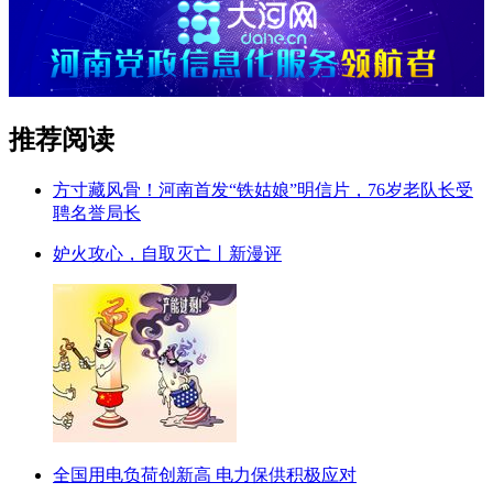
推荐阅读
方寸藏风骨！河南首发“铁姑娘”明信片，76岁老队长受
聘名誉局长
妒火攻心，自取灭亡丨新漫评
全国用电负荷创新高 电力保供积极应对