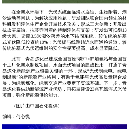
在全海水环境下，光伏系统面临海水腐蚀、生物附着、潮
汐波动等问题，为解决应用难题，研发团队联合国内领先的材
料研发和浮体生产企业开展技术攻关，形成三大创新：开发出
抗盐雾腐蚀、抗藤壶附着的特制浮体与支架；研发出可抵御13
级大风、适应3.5米潮汐落差的水下锚固系统，较传统的桩基
式光伏降低投资约10%；光伏板与线缆贴近水面巡检通道，较
传统桩基式光伏运维时的安全性显著提高、成本显著降低。
此前，青岛炼化已建成全国首座“碳中和”加氢站与全国首
个工厂化海水制氢项目。水面光伏项目的建成投用，打通了青
岛炼化新能源产业链最关键的一环，形成“光伏制绿电、绿电
制绿氢”的新能源产业格局，有助于氢能与光伏高质量耦合发
展，为绿氢炼化、绿氢交通产业奠定了资源基础。下一步，青
岛炼化将借助新能源产业优势，再拓展建设23兆瓦漂浮式光伏
项目，强化新能源供给能力。
（图片由中国石化提供）
编辑：何心悦