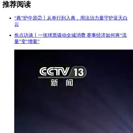
推荐阅读
“典”护中原②‌丨从单行到入典，用法治力量守护蓝天白
云
焦点访谈丨一张球票撬动全城消费 赛事经济如何将“流
量”变“增量”