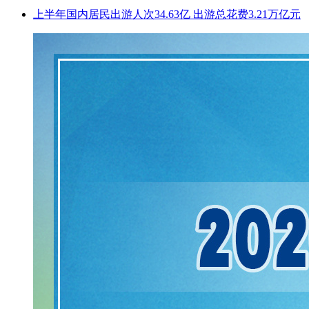
上半年国内居民出游人次34.63亿 出游总花费3.21万亿元