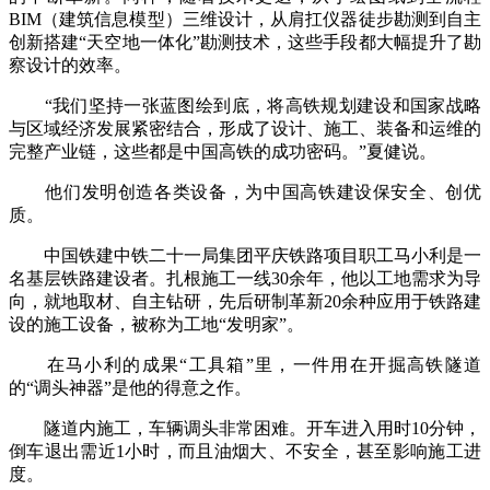
BIM（建筑信息模型）三维设计，从肩扛仪器徒步勘测到自主
创新搭建“天空地一体化”勘测技术，这些手段都大幅提升了勘
察设计的效率。
“我们坚持一张蓝图绘到底，将高铁规划建设和国家战略
与区域经济发展紧密结合，形成了设计、施工、装备和运维的
完整产业链，这些都是中国高铁的成功密码。”夏健说。
他们发明创造各类设备，为中国高铁建设保安全、创优
质。
中国铁建中铁二十一局集团平庆铁路项目职工马小利是一
名基层铁路建设者。扎根施工一线30余年，他以工地需求为导
向，就地取材、自主钻研，先后研制革新20余种应用于铁路建
设的施工设备，被称为工地“发明家”。
在马小利的成果“工具箱”里，一件用在开掘高铁隧道
的“调头神器”是他的得意之作。
隧道内施工，车辆调头非常困难。开车进入用时10分钟，
倒车退出需近1小时，而且油烟大、不安全，甚至影响施工进
度。