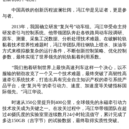
中国高铁的创新历程波澜壮阔，冯江华是见证者，更是参
与者。
2013年，我国确立研发“复兴号”动车组。冯江华受命主持
研发牵引与控制系统。他带领团队奔赴各铁路局动车段调研、
跟车、测量、采集工况数据、分析处理技术难题。在破解轮轨
黏着技术世界性难题时，冯江华团队用往钢轨上喷水、抹油等
方式来模拟极复杂的运行条件，不断创新控制策略、优化控制
参数，最终实现了世界领先的轮轨黏着利用系数。
“我们抱着研制世界上最快高速列车这样一个决心，以不
服输的韧劲攻克了一个又一个技术难题，最终突破了高韧性高
速牵引系统技术，打造出具有完全自主知识产权的牵引系统产
品平台，使‘复兴号’的牵引动力、速度、加速度等关键指标国
际领先。”冯江华说。
时速从350公里提升到400公里，全球领先的永磁牵引动力
技术攻关成为关键之一。在攻关过程中，冯江华带领团队在超
过40摄氏度的实验室里连续数月24小时轮流值守，累计完成了
多达150GB（吉字节）的试验数据，最终取得实质性突破。