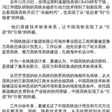
去年12月29日，全球运营时速最快高铁CR450样车下线，
冯江华团队研制的高铁永磁牵引动力技术得到了创新应用，标
志着我国高铁开启了“永磁时代”，也实现了从“追赶者”到“引
领者”的跨越。
他们搭建技术标准体系，让中国高铁实现了从“引
进”到“引领”的跨越。
中国铁路设计集团有限公司海外事业部总工程师夏健是雅
万高铁总体设计负责人。工作以来，他先后参与了哈大高铁、
盘营高铁、雅万高铁等高铁建设，扎根海外长达10年。
作为一名铁路设计者，夏健认为，中国高铁的成功密码，
是搭建了兼具创新力、适应力和系统集成的技术标准体系。
从茫茫雪原的哈大高铁到热带风情的海南环岛高铁，从大
漠风沙的兰新高铁到江南水乡的合福高铁，中国高铁技术标准
能够适应各种恶劣的气候环境和复杂的地形地质条件。依托国
家战略的支撑和全产业链的协同突破，中国高铁实现了从“引
进”到“引领”的跨越。
工作20余年来，夏健见证了中国高铁设计理念和方式方法
的不断革新。同样，随着技术更迭，从手绘图纸到全流程