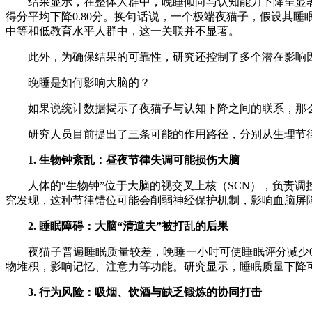
结果显示，在整体人群中，晚睡倾向与认知能力下降呈显著相
得分平均下降0.80分。换句话说，一个极端夜猫子，假设其
中等和低教育水平人群中，这一关联并不显著。
此外，为确保结果的可靠性，研究还控制了多个潜在影响因
晚睡是如何影响大脑的？
如果说统计数据揭示了夜猫子与认知下降之间的联系，那么
研究人员目前提出了三条可能的作用路径，分别从生理节律
1. 生物钟紊乱：昼夜节律失调可能损伤大脑
人体的“生物钟”位于大脑的视交叉上核（SCN），负责调
究发现，这种节律错位可能会削弱神经保护机制，影响血脑屏障
2. 睡眠障碍：大脑“清道夫”被打乱的后果
夜猫子普遍睡眠质量较差，晚睡一小时可使睡眠评分减少0.4
物堆积，影响记忆、注意力等功能。研究显示，睡眠质量下降可
3. 行为风险：吸烟、饮酒与缺乏锻炼的协同打击