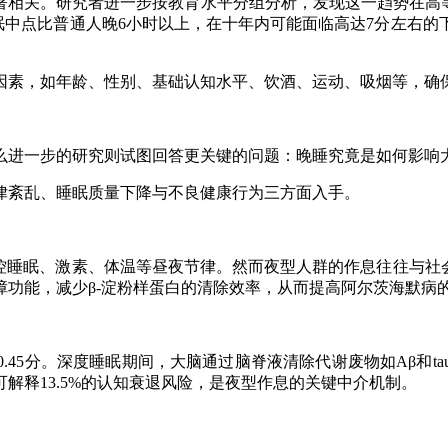
关。研究者进一步按教育水平分组分析，发现这一趋势在高等教
睡眠中点比普通人晚6小时以上，在十年内可能面临高达7分左右
素，如年龄、性别、基础认知水平、饮酒、运动、吸烟等，确保
进一步的研究则试图回答更关键的问题：晚睡究竟是如何影响大
紊乱、睡眠质量下降与不良健康行为三方面入手。
控睡眠、激素、体温等昼夜节律。然而夜型人群的作息往往与社会
功能，减少β-淀粉样蛋白的清除效率，从而提高阿尔茨海默病
5分。深度睡眠期间，大脑通过脑脊液清除代谢废物如Aβ和t
解释13.5%的认知衰退风险，是夜型作息的关键中介机制。