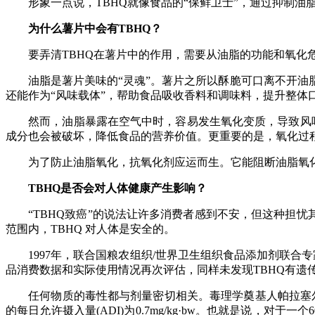
形象一点说，TBHQ就像食品的“保鲜卫士”，通过抑制油
为什么薯片中会有TBHQ？
要弄清TBHQ在薯片中的作用，需要从油脂的功能和氧化
油脂是薯片美味的“灵魂”。薯片之所以酥脆可口离不开油脂
还能作为“风味载体”，帮助食品吸收香料和调味料，提升整体
然而，油脂暴露在空气中时，容易发生氧化变质，导致风味变
成分也会被破坏，降低食品的营养价值。更重要的是，氧化过
为了防止油脂氧化，抗氧化剂应运而生。它能阻断油脂氧化
TBHQ是否会对人体健康产生影响？
“TBHQ致癌”的说法让许多消费者感到不安，但这种担忧其实
范围内，TBHQ 对人体是安全的。
1997年，联合国粮农组织/世界卫生组织食品添加剂联合专家委
品消费数据和实际使用情况再次评估，同样未发现TBHQ有遗传
任何物质的毒性都与剂量密切相关。毒理学奠基人帕拉塞尔苏斯曾说：
的每日允许摄入量(ADI)为0.7mg/kg·bw。也就是说，