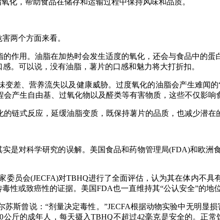
脂氧化，帮助食品在储存和运输过程中保持风味和品质。
危害两个方面来看。
的作用。油脂在加热时会发生适度的氧化，还会与食品中的蛋
口感。可以说，没有油脂，薯片的口感和魅力将大打折扣。
差、营养流失以及健康威胁。过度氧化的油脂会产生难闻的“
程会产生自由基、过氧化物以及醛类等有害物质，这些不仅影响
的链式反应，延缓油脂变质，既保持薯片的品质，也减少潜在
是对科学研究的误解。美国食品和药物管理局(FDA)和欧洲食
员会(JECFA)对TBHQ进行了全面评估，认为其在体内不具有遗
毒性或致癌性的证据。美国FDA也一直维持其“公认安全”的地
“剂量决定毒性。”JECFA根据动物实验中无明显损害水平(NO
对于一个60公斤的成年人，每天摄入TBHQ不超过42毫克是安全的。