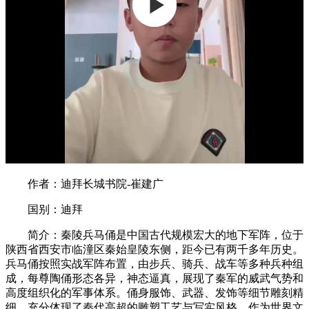
作者：迪拜长城书院-崔建广
国别：迪拜
简介：秦陵兵马俑是中国古代规模宏大的地下军阵，位于
陕西省西安市临潼区秦始皇陵东侧，距今已有两千多年历史。
兵马俑按照实战军阵布置，由步兵、骑兵、战车等多种兵种组
成，每尊陶俑形态各异，神态逼真，展现了秦军的威武气势和
高度组织化的军事体系。俑身服饰、武器、发饰等细节雕刻精
细，充分体现了秦代高超的雕塑工艺与写实风格。作为世界文