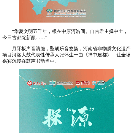
“华夏文明五千年，根在中原河洛间。自古君主择中土，
今日古都绽新颜……”
月牙板声音清脆，坠胡乐音悠扬，河南省非物质文化遗产
项目河洛大鼓代表性传承人张怀生一曲《择中建都》，让全场
嘉宾沉浸在鼓声书韵当中。