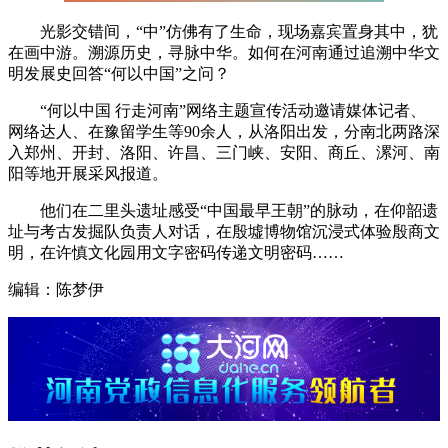
光影交错间，“中”仿佛有了生命，现场嘉宾置身其中，犹
在画中游。溯源历史，寻脉中华。如何在河南通过追溯中华文
明发展史回答“何以中国”之问？
“何以中国 行走河南”网络主题宣传活动邀请媒体记者、
网络达人、在豫留学生等90余人，从洛阳出发，分南北两路深
入郑州、开封、洛阳、许昌、三门峡、安阳、商丘、漯河、南
阳等地开展采风报道。
他们在二里头遗址感受“中国最早王朝”的脉动，在仰韶遗
址与考古发掘队负责人对话，在殷墟博物馆沉浸式体验殷商文
明，在许慎文化园用文字密码传递文明密码……
编辑：陈梦伊