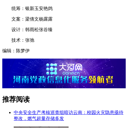
统筹：银新玉安艳鸽
文案：梁倩文杨露露
设计：韩雨松张谷臻
技术：张弛
编辑：陈梦伊
推荐阅读
中央安全生产考核巡查组暗访云南：校园火灾隐患亟待
整改，燃气超量存储多发