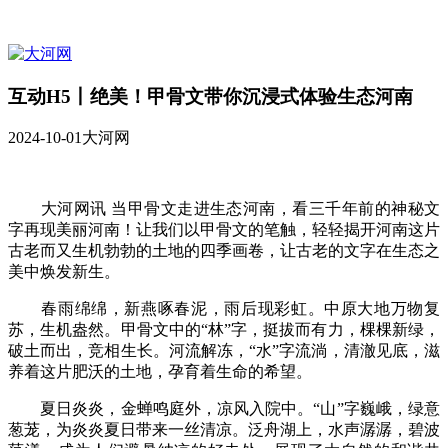
互动H5丨绝美！甲骨文带你沉浸式体验生态河南
2024-10-01
大河网
大河网讯 当甲骨文走进生态河南，看三千年前的神秘文
字再现美丽河南！让我们以甲骨文的笔触，轻轻揭开河南这片
古老而又生机勃勃的土地的四季画卷，让古老的文字在生态之
美中焕发新生。
春雨绵绵，新燕啄春泥，雨后现彩虹。中原大地万物复
苏，生机盎然。甲骨文中的“林”字，挺拔而有力，棵棵新绿，
破土而出，竞相生长。河流解冻，“水”字流淌，清澈见底，滋
养着这片肥沃的土地，孕育着生命的希望。
夏日炎炎，金蝉鸣庭外，凉风入院中。“山”字巍峨，绿意
葱茏，为炎炎夏日带来一丝清凉。泛舟湖上，水声潺潺，碧波