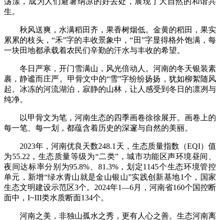
荡漾，成为人们避暑纳凉的好去处，展现了大自然的和谐共
生。
秋风送爽，水满稻田齐，果香树烟低。金黄的稻田，果实
累累的枝头，“禾”字的丰收景象中，“田”字显得格外饱满，每
一块田地都承载着农民们辛勤的汗水与丰收的希望。
冬日严寒，开门雪满山，风光倍动人。河南的冬天银装素
裹，静谧而庄严。甲骨文中的“雪”字纷纷扬扬，犹如柳絮随风
起。冰冻的河流湖泊，寂静的山林，让人感受到冬日的凛冽与
纯净。
以甲骨文为笔，河南生态的四季画卷徐徐展开。画卷上的
每一笔、每一划，都蕴含着历史的深邃与自然的美丽。
2023年，河南优良天数248.1天，生态质量指数（EQI）值
为55.22，生态质量等级为“二类”，城市功能区声环境昼间、
夜间达标率分别为95.8%、81.3%，划定1145个生态环境管控
单元，新增“绿水青山就是金山银山”实践创新基地1个，国家
生态文明建设示范区3个。2024年1—6月，河南省160个国控断
面中，I~III类水质断面134个。
河南之美，非独山孤水之秀，更有人心之善。生态河南离