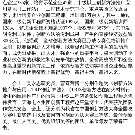
点企业335家，培育示范企业45家，市级以上创新方法推广应
用基地（工作站）、工程技术研究中心、重点实验室等近百
家，累计培养企业创新工程师、培训师1万余人，其中，通过
国家二级创新工程师资格认证1096人，国家二级创新培训师
128人，解决企业技术难题1907个，授权专利3675件，其中发
明专利1334件，创新方法的专利成果，产生的直接经济效益逾
300亿元。他强调，全省创新方法大赛已形成以赛促培训推广
应用、以赛促创新人才培养、以赛促创新主体培育的生动局
面，成为出成果、出人才、强企业的重要平台，极大调动了企
业科技创新的积极性和创先争优的热情。全省高校院所和企业
要高度重视创新方法工作，依靠创新方法切实增强企业创新能
力，在新时代新征程上赢得优势、赢得主动、赢得未来。
会上，吴永志研究员、曹喜营博士分别作题为《创新方法
推广与应用—TRIZ创新算法》《TRIZ创新方法在耐火材料行
业中的应用推广》的报告；中铁工程装备集团创新工程师原晓
伟发言、天海电器集团创新工程师赵平堂博士，代表获奖团队
作交流发言。会上，还分别为我省在中国创新方法大赛全国总
决赛中获奖选手以及获河南省创新方法大赛三等奖、最佳创新
奖、最佳人气奖、优秀组织奖等的团队、单位颁发了荣誉证
书。