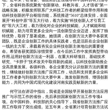
下，全省科协系统聚焦“创新驱动、科教兴省、人才强省”第一
战略实施，积极发挥联系广大科技工作者的桥梁纽带作用和推
动科技创新的平台枢纽功能，系统推进“5610”总体安排，全面
展开“科创中原”等五大行动，着力实施“科技创新人才引育工
程”等六大工程，着力强化对企业的科技赋能、人才赋能和组
织赋能，助力培育更多企业向一流创新型企业迈进，发挥了独
特优势，取得了显著成效。她强调，在创新方法大赛中各获奖
团队，既是企业创新工作的具体实践者，也是活跃在企业创新
一线的主力军，承载着夯实企业科技创新主体地位的重要使
命。希望各获奖团队珍惜荣誉，在今后的工作中发挥典型带动
作用,运用好创新方法这一利器，在重大科研项目、基础技术
研究、“卡脖子”技术攻关中取得新的成就，以科技创新助推企
业高质量发展。各级科协、各企业要充分认识创新方法的重要
性，继续做好创新方法推广应用工作，动员和支持更多企业科
技工作者参与到创新方法大赛中来，激发创新热情、增强创新
能力，共同为中国式现代化建设河南实践贡献新的力量。
何守法在讲话中指出，我省是全国较早开展创新方法应用
推广与示范工作的省份，先后承担国家创新方法工作专项4
项。在中国科协、科技部的关心指导下，我省创新方法推广应
用工作取得了突出成绩。近五年来，全省累计培育创新方法试