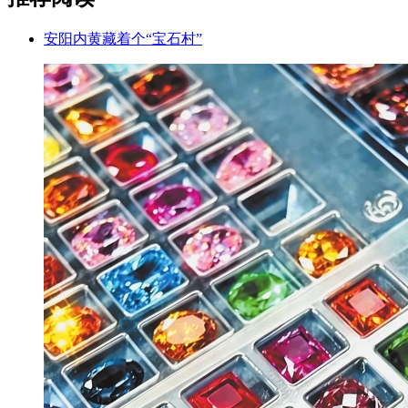
安阳内黄藏着个“宝石村”