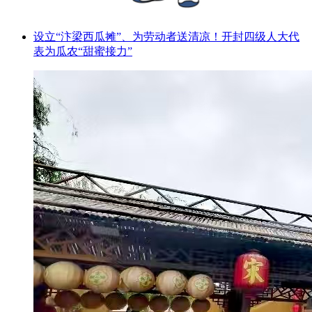
设立“汴梁西瓜摊”、为劳动者送清凉！开封四级人大代
表为瓜农“甜蜜接力”