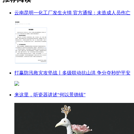
云南昆明一化工厂发生火情 官方通报：未造成人员伤亡
打赢防汛救灾攻坚战丨多级联动抗山洪 争分夺秒护平安
来这里，听瓷器讲述“何以景德镇”