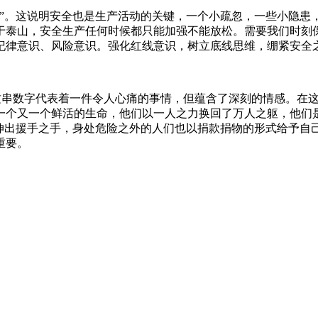
。这说明安全也是生产活动的关键，一个小疏忽，一些小隐患
于泰山，安全生产任何时候都只能加强不能放松。需要我们时刻保
纪律意识、风险意识。强化红线意识，树立底线思维，绷紧安全
这串数字代表着一件令人心痛的事情，但蕴含了深刻的情感。在这
一个又一个鲜活的生命，他们以一人之力换回了万人之躯，他们
意伸出援手之手，身处危险之外的人们也以捐款捐物的形式给予自
重要。