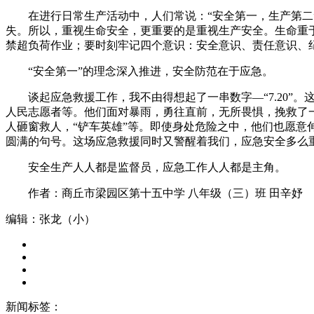
在进行日常生产活动中，人们常说：“安全第一，生产第二”
失。所以，重视生命安全，更重要的是重视生产安全。生命重
禁超负荷作业；要时刻牢记四个意识：安全意识、责任意识、
“安全第一”的理念深入推进，安全防范在于应急。
谈起应急救援工作，我不由得想起了一串数字—“7.20”。
人民志愿者等。他们面对暴雨，勇往直前，无所畏惧，挽救了
人砸窗救人，“铲车英雄”等。即使身处危险之中，他们也愿
圆满的句号。这场应急救援同时又警醒着我们，应急安全多么
安全生产人人都是监督员，应急工作人人都是主角。
作者：商丘市梁园区第十五中学 八年级（三）班 田辛妤
编辑：张龙（小）
新闻标签：