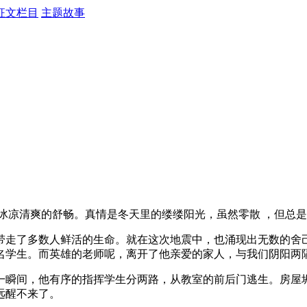
征文栏目
主题故事
凉清爽的舒畅。真情是冬天里的缕缕阳光，虽然零散 ，但总是
走了多数人鲜活的生命。就在这次地震中，也涌现出无数的舍己
名学生。而英雄的老师呢，离开了他亲爱的家人，与我们阴阳两隔
瞬间，他有序的指挥学生分两路，从教室的前后门逃生。房屋坍
远醒不来了。