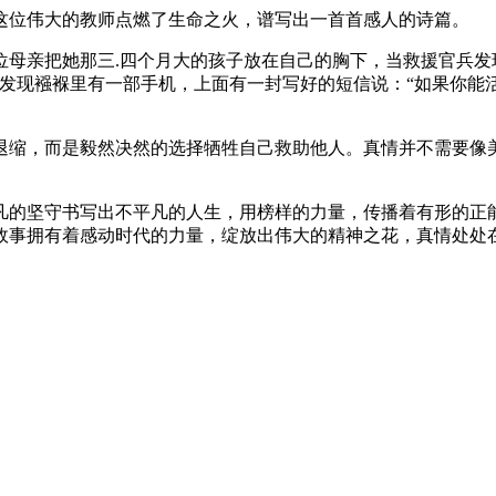
位伟大的教师点燃了生命之火，谱写出一首首感人的诗篇。
亲把她那三.四个月大的孩子放在自己的胸下，当救援官兵发现
发现襁褓里有一部手机，上面有一封写好的短信说：“如果你能
缩，而是毅然决然的选择牺牲自己救助他人。真情并不需要像美
的坚守书写出不平凡的人生，用榜样的力量，传播着有形的正能
故事拥有着感动时代的力量，绽放出伟大的精神之花，真情处处