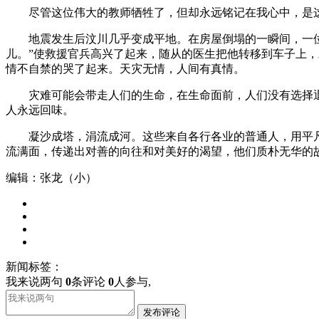
尽管这位伟大的教师牺牲了，但却永远铭记在我心中，是这
地震发生后汶川几乎变成平地。在房屋倒塌的一瞬间，一位母
儿。”使救援官兵高兴了起来，随从的医生把他转移到车子上，
情不自禁的哭了起来。天灾无情，人间有真情。
灾难可能会带走人们的生命，在生命面前，人们没有选择退
人永远回味。
凝沙成塔，涓流成河。这些来自各行各业的普通人，用平凡
流满面，传递出对善的向往和对美好的渴望，他们质朴无华的
编辑：张龙（小）
新闻标签：
我来说两句
0
条评论
0
人参与,
发布评论