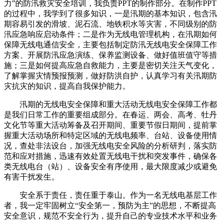
力”的防汛救灾安全培训，我负责PPT的制作部分。在制作PPT
的过程中，我学到了很多知识，一是汛期的基本知识，包含汛
期容易引发的滑坡、泥石流、地铁积水等灾害，不同级别的防
汛应急响应启动条件；二是作为无线电管理机构，在汛期如何
保障无线电通信安全，主要包括制定防汛无线电安全保障工作
方案、开展防汛应急演练、保养监测设备、做好值班值守等措
施；三是如何提高应急自救能力，主要是密切关注天气变化，
了解掌握灾情预报预测，做好防洪自护，认真学习有关汛期防
灾抗灾的知识，提高自我保护能力。
汛期的无线电安全保障和重大活动无线电安全保障工作都
是我们日常工作的重要组成部分。在春运、两会、高考、牡丹
文化节等重大活动筹备及召开期间、重要节假日期间，提前掌
握重大活动场所和特定区域的无线电频率、台站、设备使用情
况，查处非法设台，加强无线电安全风险的分析研判，落实防
范和应对措施，迅速有效处置无线电干扰和突发事件，确保各
类无线电台（站）、设备安全有序使用，最大限度减少或避免
有害干扰发生。
安全系于责任，责任重于泰山。作为一名无线电基层工作
者，我一定牢固树立“安全第一，预防为主”的思想，不断提高
安全意识，规范不安全行为，提升自己的专业技术水平和业务