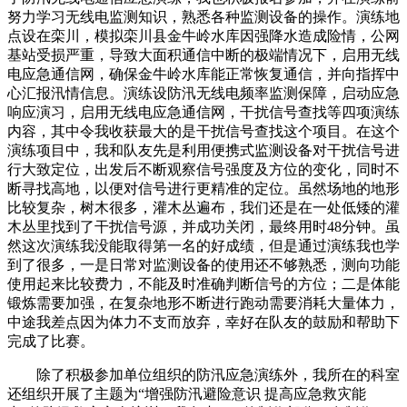
努力学习无线电监测知识，熟悉各种监测设备的操作。演练地
点设在栾川，模拟栾川县金牛岭水库因强降水造成险情，公网
基站受损严重，导致大面积通信中断的极端情况下，启用无线
电应急通信网，确保金牛岭水库能正常恢复通信，并向指挥中
心汇报汛情信息。演练设防汛无线电频率监测保障，启动应急
响应演习，启用无线电应急通信网，干扰信号查找等四项演练
内容，其中令我收获最大的是干扰信号查找这个项目。在这个
演练项目中，我和队友先是利用便携式监测设备对干扰信号进
行大致定位，出发后不断观察信号强度及方位的变化，同时不
断寻找高地，以便对信号进行更精准的定位。虽然场地的地形
比较复杂，树木很多，灌木丛遍布，我们还是在一处低矮的灌
木丛里找到了干扰信号源，并成功关闭，最终用时48分钟。虽
然这次演练我没能取得第一名的好成绩，但是通过演练我也学
到了很多，一是日常对监测设备的使用还不够熟悉，测向功能
使用起来比较费力，不能及时准确判断信号的方位；二是体能
锻炼需要加强，在复杂地形不断进行跑动需要消耗大量体力，
中途我差点因为体力不支而放弃，幸好在队友的鼓励和帮助下
完成了比赛。
除了积极参加单位组织的防汛应急演练外，我所在的科室
还组织开展了主题为“增强防汛避险意识 提高应急救灾能