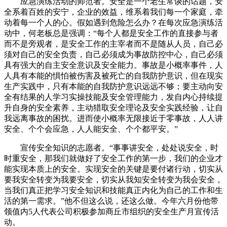
应急演练活动的师范者。安全是一个老生常谈的话题，安
全系着百姓的安宁，企业的效益，维系着我们每一个家庭，牵
动着每一个人的心。假如遇到危险怎么办？在每次应急演练活
动中，何老板总是强调：“每个人都是安全工作的直接参与者
而不是旁观者，是安全工作的主宰者而不是随从人员，自己必
须对自己的安全负责，自己必须成为事故防控中心，自己必须
具有强大的自主安全意识及安全能力。事故是小概率事件，人
人具有本能的惧怕被伤害及被死亡的自我防护意识，但在现实
生产实践中，只有本能的自我防护意识远远不够；要主动向安
全有结果的人学习实操技能及安全管理能力，发自内心持续提
升自身的安全素养，主动猎取安全理论及安全实践经验，让自
我远离事故的困扰。进而使小概率无限接近于零事故，人人讲
安全、个个会应急，人人能安全、个个都平安。”
宣传安全知识的志愿者。“事事讲安全，处处说安全，时
时重安全，那我们就做好了安全工作的第一步，我们的企业才
能实现本质上的安全。实现安全的关键是要付诸行动，切实从
要我安全转变为我要安全，切实从我知安全转变为我会安全，
当我们真正把学习安全知识和技能真正内化为自己的工作和生
活的第一需求。”他不但这么说，还这么做。今年六月份他带
领值内5人代表公司积极参加商丘市组织的安全生产月宣传活
动。