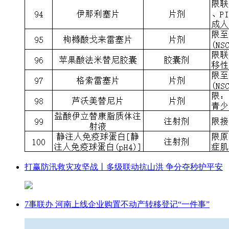
打赢防汛救灾攻坚战丨多级联动抗山洪 争分夺秒护平安
7事联办 河南上线企业购置不动产转移登记“一件事”