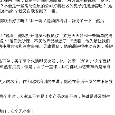
老师闲下来，我第一时间给您联系。”对方说的很诚恳，我也无
？不会是一些消防性质的公司打着社区的晃子招摇撞骗吧？”她
么好怕的？我又自我安慰了一番。
都联系好了吗？”我一听又是消防培训，就愣了一下，然后
！”说着，他就打开电脑和投影仪，并把灭火器和一些简单的消
说：“咱们光听课，不买他产品就是了！”接着，他先是让我们
的使用方法和注意事项。毋庸置疑，他的课讲得生动有趣，关键
下单，买了两个水滴型灭火器，他一边看一边说：“这东西精
，虽然有点贵，但是，听了一堂课，我们都认为这些东西是家庭
人的名字。作为此次培训的主讲，他还在最后一页的右下角签
两个小时，人家真不容易！卖产品这事不假，关键是涉及到生
我们：安全无小事！