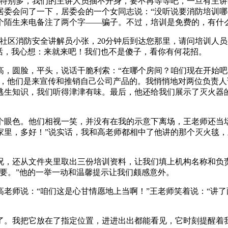
位特别多，我们的主讲人员抽不开身，要不再等等吧，一旦有主讲
居委会问了一下，居委会的一个女同志说：“没听说要消防培训哪
个陌生来电备注了两个字——骗子。不过，培训是免费的，有什
区消防安全讲解员小张，20分钟后到达您那里，请问培训人员
话，我心想：来就来吧！我们也不是傻子，看你有何花招。
圆脸，平头，说话干脆利索：“在哪个房间？咱们现在开始吧
切，他们是来宣传和推销自己公司产品的。我悄悄地对两位负责人
逃生知识，我们听得津津有味。最后，他还给我们展示了灭火器
色。他们相视一笑，并没有在我的示意下离场，王老师还当场
家里，多好！”说实话，我和高老师都相中了他讲的那个灭火毯
，还从文件夹里取出三份培训资料，让我们填上机构名称和负责
要。”他的一举一动和温馨提示让我们颇感意外。
师说：“咱们这是心甘情愿地上当啊！”王老师笑着说：“讲了
。我把它放在了指定位置，进进出出都能看见，它时刻提醒着