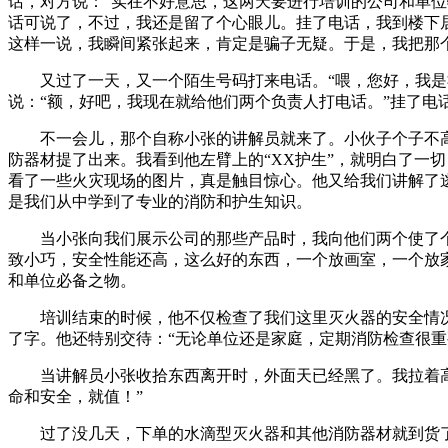
话，对方说：“实在不好意思，这两天要进行培训的公司和单
话可说了，不过，我还是留了个心眼儿。挂了电话，我到楼下
这样一说，我瞬间紧张起来，肯定是骗子无疑。于是，我把那
又过了一天，又一个陌生号码打来电话。“喂，您好，我是社
说：“额，好吧，我现在就给他们两个负责人打电话。”挂了电
不一会儿，那个自称小张的讲解员就来了。小伙子个子不高，
防器材提了出来。我看到他左臂上的“XX护生”，就明白了一
看了一些火灾现场的图片，真是触目惊心。他又给我们讲解了
是我们从中学到了专业的消防和护生知识。
当小张向我们展示公司的那些产品时，我向他们两个使了个眼
致小巧，安全性能还高，这么好的东西，一个放画室，一个放
和单位必备之物。
培训结束的时候，他不仅检查了我们这里灭火器的安全情况
了字。他还特别交待：“无论单位还是家庭，定期消防检查很重
当讲解员小张收拾东西离开时，外面天已经黑了。我拉着高老
命和安全，就值！”
过了没几天，下单的水滴型灭火器和其他消防器材就到货了