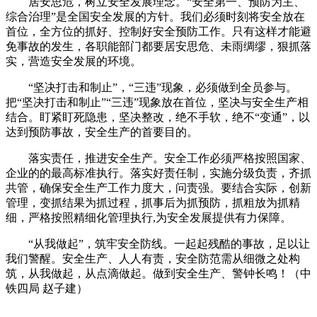
居安思危，树立安全发展理念。“安全第一、预防为主、
综合治理”是全国安全发展的方针。我们必须时刻将安全放在
首位，全方位的抓好、控制好安全预防工作。只有这样才能避
免事故的发生，各职能部门都要居安思危、未雨绸缪，狠抓落
实，营造安全发展的环境。
“坚决打击和制止”，“三违”现象，必须做到全员参与。
把“坚决打击和制止”“三违”现象放在首位，坚决与安全生产相
结合。盯紧盯死隐患，坚决整改，绝不手软，绝不“变通”，以
达到预防事故，安全生产的首要目的。
落实责任，推进安全生产。安全工作必须严格按照国家、
企业的的最高标准执行。落实好责任制，实施分级负责，齐抓
共管，确保安全生产工作力度大，问责强。要结合实际，创新
管理，变抓结果为抓过程，抓事后为抓预防，抓粗放为抓精
细，严格按照精细化管理执行,为安全发展提供有力保障。
“从我做起”，筑牢安全防线。一起起残酷的事故，足以让
我们警醒。安全生产、人人有责，安全防范需从细微之处构
筑，从我做起，从点滴做起。做到安全生产、警钟长鸣！（中
铁四局 赵子建）