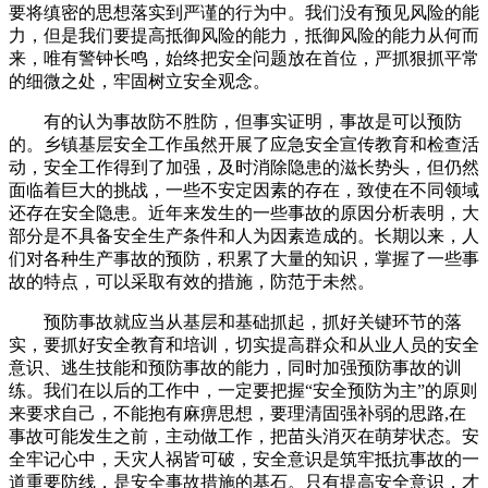
要将缜密的思想落实到严谨的行为中。我们没有预见风险的能
力，但是我们要提高抵御风险的能力，抵御风险的能力从何而
来，唯有警钟长鸣，始终把安全问题放在首位，严抓狠抓平常
的细微之处，牢固树立安全观念。
有的认为事故防不胜防，但事实证明，事故是可以预防
的。乡镇基层安全工作虽然开展了应急安全宣传教育和检查活
动，安全工作得到了加强，及时消除隐患的滋长势头，但仍然
面临着巨大的挑战，一些不安定因素的存在，致使在不同领域
还存在安全隐患。近年来发生的一些事故的原因分析表明，大
部分是不具备安全生产条件和人为因素造成的。长期以来，人
们对各种生产事故的预防，积累了大量的知识，掌握了一些事
故的特点，可以采取有效的措施，防范于未然。
预防事故就应当从基层和基础抓起，抓好关键环节的落
实，要抓好安全教育和培训，切实提高群众和从业人员的安全
意识、逃生技能和预防事故的能力，同时加强预防事故的训
练。我们在以后的工作中，一定要把握“安全预防为主”的原则
来要求自己，不能抱有麻痹思想，要理清固强补弱的思路,在
事故可能发生之前，主动做工作，把苗头消灭在萌芽状态。安
全牢记心中，天灾人祸皆可破，安全意识是筑牢抵抗事故的一
道重要防线，是安全事故措施的基石。只有提高安全意识，才