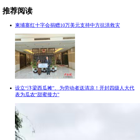
推荐阅读
柬埔寨红十字会捐赠10万美元支持中方抗洪救灾
设立“汴梁西瓜摊”、为劳动者送清凉！开封四级人大代
表为瓜农“甜蜜接力”