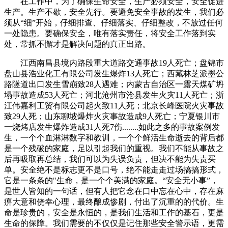
在工作中，为了确保生命安全，生产必须安全，安全促进
生产。生产不歇，安全先行。要避免安全事故的发生，我们必
须从“细”开始，仔细排查、仔细落实、仔细整改，不放过任何
一处隐患。要确保安全，唯有落实责任，将安全工作落到实
处，常抓不懈才是解决问题的真正出路。
江西南昌县境内路段重大道路交通事故19人死亡；盘锦市
盘山县浩业化工有限公司发生爆炸13人死亡；西藏林芝派墨公
路隧道出口发生雪崩致28人遇难；内蒙古自治区一露天煤矿坍
塌事故造成53人死亡；河北沧州市沧县发生火灾11人死亡；浙
江伟嘉利工贸有限公司起火致11人死；北京长峰医院火灾事故
致29人死；山东聊坡爆炸火灾事故造成9人死亡；宁夏银川市
一烧烤店发生爆炸造成31人死7伤........如此之多的事故案例发
生，一个个血淋淋数字和教训，一个个鲜活生命逝去的背后都
是一个残破的家庭，足以引起我们的重视。我们不能从事故之
后再吸取再总结，我们可以为失误负责，但决不能为失责买
单。安全绝不是标志更不是口号，绝不能走走过场搞搞形式，
它是一条条的"生命，是一个个美满的家庭。“安全无小事”，
是世人皆知的一句话，但有人把它念在口中忘在心中，存在麻
痹大意和侥幸心理，最终酿成惨剧，付出了沉重的的代价。生
命是珍贵的，安全是永恒的，是我们生活和工作的基石，更是
生命的保障。我们需要的不仅仅是记住那些安全警示语，更需