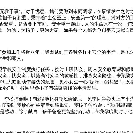
救于事”。对于忧患，我们要做到未雨绸缪，在事情发生之时
担子有多重，秉持着“生命至上，安全第一”的理念，对对方的
是否繁重，是否要下车间。安全重于泰山，人的生命只有一次，
为我，为他，为孩子，更为大家，如果每个人都为争创平安贡献自
参加工作将近八年，我因见到了各种各样不安全的事情，是以
学生和家人。
学校安全制度执行任务，按时上班队会、周末安全教育课和假期
安全，忧安全，以提高对安全的敏感性，排查安全隐患，来预防安
玩大幅度动作游戏的危害；见小女生一心“编呀，编花篮”，没看
性活泼好动，校园里免不了有磕磕碰碰的事情发生。
李松摔倒啦！”我猛地起身朝班级跑去，见李同学额头上有个
，听到让我放心的答案后如释重负。我孩子爸爸说：“你得提醒
是感动。除了献言，孩子爸爸更能坚持行动，在我孕晚期时，他