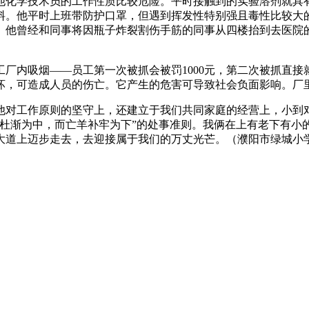
化学技术员的工作性质比较危险。平时接触到的实验溶剂就具有
料。他平时上班带防护口罩，但遇到挥发性特别强且毒性比较大
。他曾经和同事将因瓶子炸裂割伤手筋的同事从四楼抬到去医院
内吸烟——员工第一次被抓会被罚1000元，第二次被抓直接
坏，可造成人员的伤亡。它产生的危害可导致社会负面影响。厂
对工作原则的坚守上，还建立于我们共同家庭的经营上，小到对
微杜渐为中，而亡羊补牢为下”的处事准则。我俩在上有老下有小
大道上迈步走去，去迎接属于我们的万丈光芒。（濮阳市绿城小学