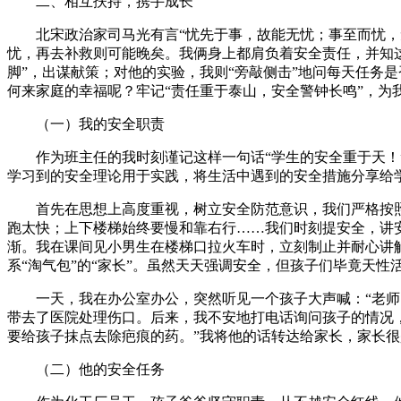
二、相互扶持，携手成长
北宋政治家司马光有言“忧先于事，故能无忧；事至而忧，无
忧，再去补救则可能晚矣。我俩身上都肩负着安全责任，并知这
脚”，出谋献策；对他的实验，我则“旁敲侧击”地问每天任务
何来家庭的幸福呢？牢记“责任重于泰山，安全警钟长鸣”，
（一）我的安全职责
作为班主任的我时刻谨记这样一句话“学生的安全重于天！”
学习到的安全理论用于实践，将生活中遇到的安全措施分享给
首先在思想上高度重视，树立安全防范意识，我们严格按照
跑太快；上下楼梯始终要慢和靠右行……我们时刻提安全，讲
渐。我在课间见小男生在楼梯口拉火车时，立刻制止并耐心讲解
系“淘气包”的“家长”。虽然天天强调安全，但孩子们毕竟天
一天，我在办公室办公，突然听见一个孩子大声喊：“老师，
带去了医院处理伤口。后来，我不安地打电话询问孩子的情况
要给孩子抹点去除疤痕的药。”我将他的话转达给家长，家长很
（二）他的安全任务