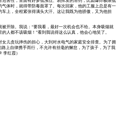
危害性，里面有好多低沸点、易挥发的溶剂，比如爆炸极限低
的气体时，就得带防毒面罩了。每次回家，他的工服上总是有一
的车上，全程紧张得满头大汗。这让我既为他骄傲，又为他担
就被开除。我说：“要我看，最好一次机会也不给。本身吸烟就
里的人都不该吸烟！”看到我说得这么认真，他会心地笑了。
女儿贪玩摔伤的担心，大到对水电气的家庭安全排查。为了拥
的路上自律携手而行，不允许有丝毫的懈怠，为了孩子，为了我
 李红霞）