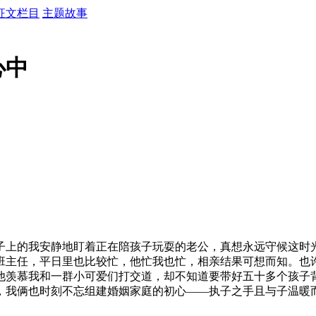
征文栏目
主题故事
心中
上的我安静地盯着正在陪孩子玩耍的老公，真想永远守候这时光
班主任，平日里也比较忙，他忙我也忙，相亲结果可想而知。也
他羡慕我和一群小可爱们打交道，却不知道要带好五十多个孩子
，我俩也时刻不忘组建婚姻家庭的初心——执子之手且与子温暖