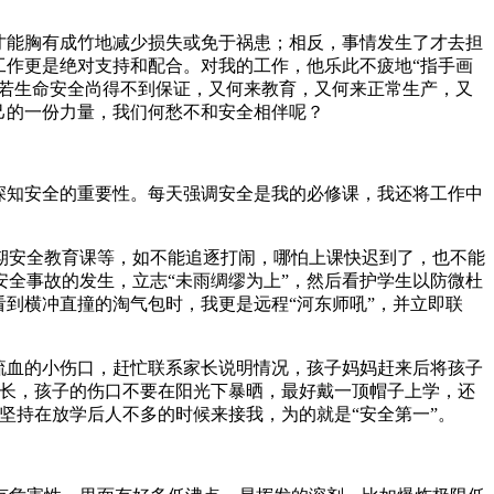
才能胸有成竹地减少损失或免于祸患；相反，事情发生了才去担
工作更是绝对支持和配合。对我的工作，他乐此不疲地“指手画
倘若生命安全尚得不到保证，又何来教育，又何来正常生产，又
己的一份力量，我们何愁不和安全相伴呢？
深知安全的重要性。每天强调安全是我的必修课，我还将工作中
安全教育课等，如不能追逐打闹，哪怕上课快迟到了，也不能
全事故的发生，立志“未雨绸缪为上”，然后看护学生以防微杜
到横冲直撞的淘气包时，我更是远程“河东师吼”，并立即联
流血的小伤口，赶忙联系家长说明情况，孩子妈妈赶来后将孩子
家长，孩子的伤口不要在阳光下暴晒，最好戴一顶帽子上学，还
坚持在放学后人不多的时候来接我，为的就是“安全第一”。