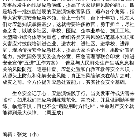
发事故发生的现场应急演练，提高了大家规避风险的能力。四
是培养一批技能过硬的应急演练教官队伍，遍布各个角落，指
导大家掌握安全应急本领。台上一分钟，台下十年功，现在人
们对应急知识掌握甚少，这就需要许多教官，勇于担当，尽社
会之责，以城乡社区、学校、医院、企事业单位、施工工地、
大型商业综合体等为重点，组织各类灾害风险防范基本知识和
灾害应对技能培训进企业、进农村、进社区、进学校、进家
庭，现场传授安全应急技术，提高大家临危不惧、果断处置的
能力。按照国务院安委会办公室、应急管理部联合印发《推进
安全宣传“五进”工作方案》，普及与人民群众生产生活息息相
关的风险防范、隐患排查、应急处置和自救互救等安全常识，
从源头上防范和化解安全风险，真正把风险解决在萌芽之时、
成灾之前。全方位提升应急处置能力，夯实社会安全基础。
生命安全记于心，应急演练践于行。当突发事件或灾害来
临时，如果我们把应急训练规范化、常态化，并且做到勤学苦
练、临危不惧，再也不会“遇险用时方恨少”，生命财产安全就
能得到最大保障。（周玉成）
编辑：张龙（小）