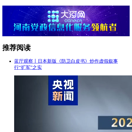
推荐阅读
蓝厅观察丨日本新版《防卫白皮书》炒作虚假叙事
行“扩军”之实