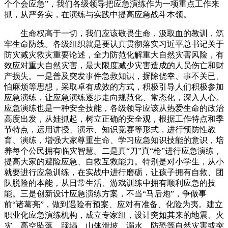
个个会应急”，我们各级领导把应急演练作为一项重点工作来
抓，从严务实，在演练与实践中提高应急战斗本领。
生命权高于一切，我们应该敬畏生命，汲取血的教训，筑
牢生命防线。各级组织就是要认真贯彻落实习近平总书记关于
防灾减灾救灾重要论述，全力防范化解重大自然灾害风险，有
效应对重大自然灾害，最大限度减少灾害造成的人员伤亡和财
产损失。一是普及突发事件急救知识，摒除侥幸、事不关已、
怕麻烦等思想，采取卓有成效的方式，积极引导人们积极参加
应急演练，让应急演练逐步走向规范化、常态化，深入人心。
应急演练也是一种安全技能，各级领导应该从热爱生命的政治
高度出发，从娃抓起，树立正确的安全观，根据工作特点和季
节特点，运用讲授、演示、知识竞赛等形式，进行预防性教
育、演练，增强大家尊重生命、学习应急知识技能的意识，培
养每个公民拥有临灾智慧。二是真“刀”真“枪”进行应急演练，
提高大家的避险应急、自救互救能力。特别是对小学生，从小
就要进行应急训练，在实战中进行磨砺，让孩子拥有自救、团
队脱险的本能，从日常生活、游戏训练中拥有顺利应急的技
能。三是创新设计应急演练方案，不当“马后炮”，争做事
前“诸葛亮”，做到遇险有预案、应对有准备、化险为夷。建立
职业化应急演练机构，成立专家组，设计突如其来的地震、火
灾、高空坠落、踩塌、山体滑坡、溺水、防恐等自然灾害或突