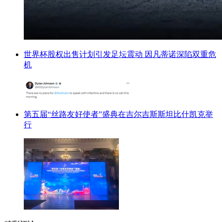
世界杯股权出售计划引发足坛震动 因凡蒂诺深陷双重危
机
第五届“丝路友好使者”盛典在吉尔吉斯斯坦比什凯克举
行