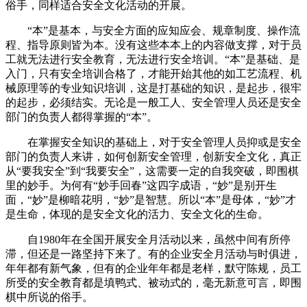
俗手，同样适合安全文化活动的开展。
“本”是基本，与安全方面的应知应会、规章制度、操作流
程、指导原则皆为本。没有这些本本上的内容做支撑，对于员
工就无法进行安全教育，无法进行安全培训。“本”是基础、是
入门，只有安全培训合格了，才能开始其他的如工艺流程、机
械原理等的专业知识培训，这是打基础的知识，是起步，很牢
的起步，必须结实。无论是一般工人、安全管理人员还是安全
部门的负责人都得掌握的“本”。
在掌握安全知识的基础上，对于安全管理人员抑或是安全
部门的负责人来讲，如何创新安全管理，创新安全文化，真正
从“要我安全”到“我要安全”，这需要一定的自我突破，即围棋
里的妙手。为何有“妙手回春”这四字成语，“妙”是别开生
面，“妙”是柳暗花明，“妙”是智慧。所以“本”是母体，“妙”才
是生命，体现的是安全文化的活力、安全文化的生命。
自1980年在全国开展安全月活动以来，虽然中间有所停
滞，但还是一路坚持下来了。有的企业安全月活动与时俱进，
年年都有新气象，但有的企业年年都是老样，默守陈规，员工
所受的安全教育都是填鸭式、被动式的，毫无新意可言，即围
棋中所说的俗手。