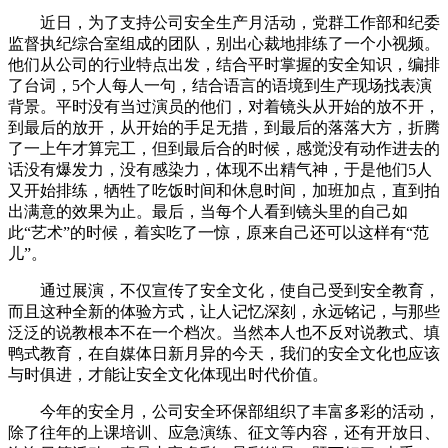
近日，为了支持公司安全生产月活动，党群工作部和纪委
监督执纪综合室组成的团队，别出心裁地排练了一个小视频。
他们从公司的行业特点出发，结合平时掌握的安全知识，编排
了台词，5个人每人一句，结合语言的语境到生产现场找表演
背景。平时没有当过演员的他们，对着镜头从开始的放不开，
到最后的放开，从开始的手足无措，到最后的落落大方，折腾
了一上午才算完工，但到最后合的时候，感觉没有动作进去的
话没有爆发力，没有感染力，体现不出精气神，于是他们5人
又开始排练，牺牲了吃饭时间和休息时间，加班加点，直到拍
出满意的效果为止。最后，当每个人看到镜头里的自己如
此“艺术”的时候，着实吃了一惊，原来自己还可以这样有“范
儿”。
通过展演，不仅宣传了安全文化，使自己受到安全教育，
而且这种全新的体验方式，让人记忆深刻，永远铭记，与那些
泛泛的说教根本不在一个档次。当然本人也不反对说教式、填
鸭式教育，在自媒体日新月异的今天，我们的安全文化也应该
与时俱进，才能让安全文化体现出时代价值。
今年的安全月，公司安全环保部组织了丰富多彩的活动，
除了往年的上课培训、应急演练、征文等内容，还有开放日、