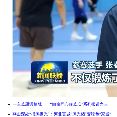
一车瓜甜透榕城——“闽豫同心顶瓜瓜”系列报道之三
燕山深处“捕风捉光”：河北宽城“风光储”变绿色“家当”