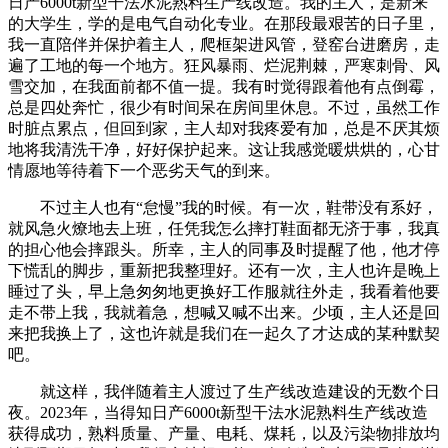
日产6000t新型干法水泥熟料生产线改造。我的主人，是新来
的大学生，学的是电气自动化专业。在那段最艰苦的日子里，
我一直陪伴并保护着主人，爬框架进风管，登窑台进磨房，走
遍了工地的每一个地方。狂风暴雨、烂泥荆棘，严寒刺骨、风
雪交加，在我面前都不值一提。我有时觉得跟着他有点倒霉，
总是四处奔忙，很少有时间呆在房间里休息。不过，虽然工作
时脏点累点，但回到家，主人却对我疼爱有加，总是不厌其烦
地将我清洗干净，好好保护起来。这让我感觉暖烘烘的，心甘
情愿地等待着下一个恶劣天气的到来。
不过主人也有“怠慢”我的时候。有一次，鞋带没有系好，
就风急火燎地去上班，任凭我怎么摔打鞋面都无济于事，我真
的担心他会摔跟头。所幸，主人的同事及时提醒了他，他才停
下慌乱的脚步，重新把我整理好。还有一次，主人也许是晚上
睡过了头，早上急匆匆地更换好工作服就往外走，我看着他要
走不带上我，我就着急，想喊又喊不出来。少顷，主人还是回
来把我换上了，这也许就是我们在一起久了才达成的某种默契
吧。
就这样，我伴随着主人渡过了生产线改造建设的无数个日
夜。2023年，当得知日产6000t新型干法水泥熟料生产线改造
获得成功，熟料质量、产量、电耗、煤耗，以及污染物排放均