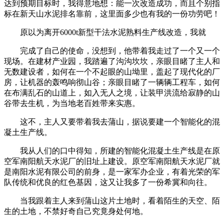
达到预期目标时，我得意地想：能一次改造成功，而且个别指
标在新天山水泥排名靠前，这里面多少也有我的一份功劳吧！
原以为离开6000t新型干法水泥熟料生产线改造，我就
完成了自己的使命，没想到，他带着我走过了一个又一个
现场。在建材产业园，我踏遍了沟沟坎坎，亲眼目睹了主人和
无数建设者，如何在一个不起眼的山坳里，盖起了现代化的厂
房，让机器的轰鸣响彻山谷；亲眼目睹了一辆辆工程车，如何
在布满乱石的山道上，如入无人之境，让装甲洪流给寂静的山
谷带去生机，为当地老百姓带来实惠。
这不，主人又要带着我去蒲山，据说要建一个智能化的混
凝土生产线。
我从人们的口中得知，所建的智能化混凝土生产线是在原
空军南阳航天水泥厂的旧址上建设。原空军南阳航天水泥厂就
是南阳水泥有限公司的前身，是一家军办企业，有着光荣的军
队传统和优良的红色基因，这又让我多了一份希冀和向往。
当我跟着主人来到蒲山这片土地时，看着陌生的天空、陌
生的土地，不禁好奇自己究竟身处何地。