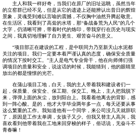
主人和我一样好奇，当我们在原厂的旧址远眺，虽然当年
的立窑群已经不见，但是从它的遗迹上还能辨认出昔日的辉煌
景象，灵魂受到难以言喻的震撼，不仅胸中油然升腾起敬意。
在生活区，我看到了高耸的水塔，那“备战备荒为人民”的几个
大字，仍清晰可辨，带着时代的烙印，带我穿行在历史与现实
之间，我真切地理解了自力更生、艰苦奋斗的意义。
“项目部正在建设的工程，是中联同力乃至新天山水泥都
关注的项目。我们一定要本着严谨认真的态度，确保安全质量
的情况下按时交工。”主人是电气专业骨干，他在向师傅们强
调项目的质量和安全，说这话的时候，我能猜到，他的眼睛里
放出的都是憧憬的光芒。
在蒲山项目工地，白天，我的主人带着我和建设者们一
起，保质量、保安全、保工期、保交工。晚上，主人把我脱下
来，弹弹上面的灰尘，放到阳台上。我看着他离去的背影，感
到一阵心酸。是的，他才大学毕业两年多一点，每天还要从事
这么繁重的工作。我知道他有一个同学，来公司没几天就辞职
了，原因是工作太单调，女孩子又少。但我又替主人高兴，我
喜欢看到他带着我在工地来回穿梭的样子，俗话说，无奋斗不
青春嘛！