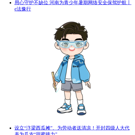
用心守护不缺位 河南为青少年暑期网络安全保驾护航丨
e法豫行
设立“汴梁西瓜摊”、为劳动者送清凉！开封四级人大代
表为瓜农“甜蜜接力”