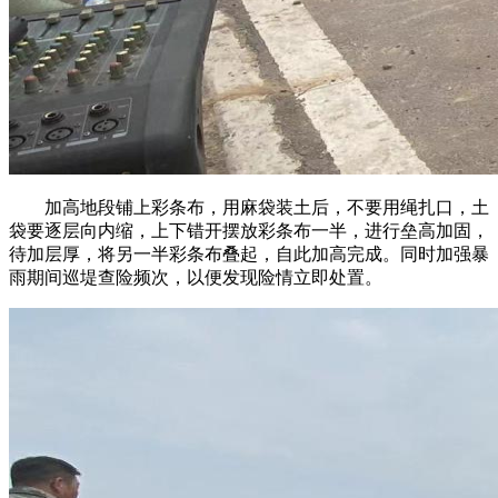
加高地段铺上彩条布，用麻袋装土后，不要用绳扎口，土
袋要逐层向内缩，上下错开摆放彩条布一半，进行垒高加固，
待加层厚，将另一半彩条布叠起，自此加高完成。同时加强暴
雨期间巡堤查险频次，以便发现险情立即处置。