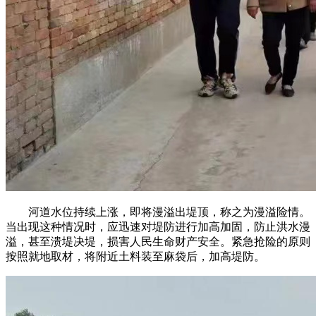
河道水位持续上涨，即将漫溢出堤顶，称之为漫溢险情。
当出现这种情况时，应迅速对堤防进行加高加固，防止洪水漫
溢，甚至溃堤决堤，损害人民生命财产安全。紧急抢险的原则
按照就地取材，将附近土料装至麻袋后，加高堤防。