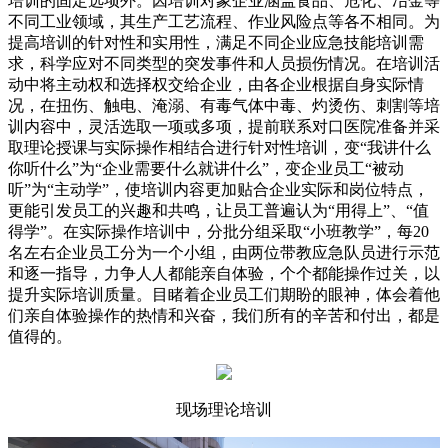
培训的固定选项外。因培训对象企业涵盖食品、危化、冶金等
不同工业领域，其生产工艺流程、作业风险点等各不相同。为
提高培训的针对性和实用性，满足不同企业应急技能培训需
求，科学应对不同类型的突发事件和人员损伤情况。在培训活
动中将主动权和选择权交给企业，由各企业根据自身实际情
况，在扭伤、触电、淹溺、有毒气体中毒、灼烫伤、刺割等培
训内容中，灵活选取一项或多项，提前联系对口医院准备并采
取理论授课与实际操作相结合进行针对性培训，变“我讲什么
你听什么”为“企业需要什么就讲什么”，变企业员工“被动
听”为“主动学”，使培训内容更加贴合企业实际和岗位特点，
更能引发员工的兴趣和共鸣，让员工普遍认为“用得上”、“值
得学”。在实际操作培训中，分批分组采取“小班教学”，每20
名左右企业员工分为一个小组，由两位带教应急队员进行示范
和逐一指导，力争人人都能亲自体验，个个都能操作过关，以
提升实际培训质量。目睹着企业员工们期盼的眼神，体会着他
们亲自体验操作的热情和兴奋，我们所有的辛苦和付出，都是
值得的。
现场理论培训