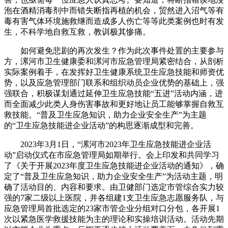
泡在酒精消毒剂中而错失断指再植的机会，贸然进入沼气等有
毒有害气体环境施救继而造成多人伤亡等等此类案例也时有发
生，不科学地自救互救，教训极其惨痛。
如何避免悲剧的再次发生？作为此次事件处置的主要参与
方，漯河市卫生健康委和漯河市应急管理局紧密结合，从剖析
实际案例着手，在发挥好卫生健康系统卫生应急技能和师资优
势，以及应急管理部门联系和组织动员企业优势的基础上，强
强联合，积极谋划通过延伸卫生应急技能“五进”活动内涵，进
而全面减少此类人身伤害事故和更好地让员工能够掌握自救互
救技能。“普及卫生应急知识，助力企业安全生产”为主题
的“卫生应急技能进企业活动”的构思逐渐成型和完善。
2023年3月1日，“漯河市2023年卫生应急技能进企业活
动”启动仪式在市应急管理局如期举行。会上印发和共同学习
了《关于开展2023年度卫生应急技能进企业活动的通知》，确
定了“普及卫生应急知识，助力企业安全生产”为活动主题，明
确了活动目的、内容和要求。由卫健部门选定市管综合实力较
强的7家二级以上医院，并各组建1支卫生应急志愿服务队，与
应急管理局首批选定的23家市管企业分组对口分包，各开展1
次以紧急医学救援技能为主的理论和实操培训活动。活动先期