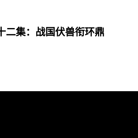
十二集：战国伏兽衔环鼎