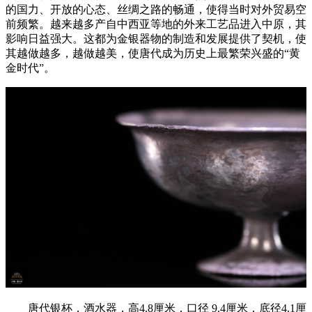
的国力、开放的心态、丝绸之路的畅通，使得当时对外贸易空
前频繁。越来越多产自中西亚等地的外来工艺品进入中原，其
影响日益强大。这都为金银器物的制造和发展提供了契机，使
其越做越多，越做越美，使唐代成为历史上最繁荣兴盛的“黄
金时代”。
唐代银杯，酒水器，高4.8厘米，口径 9.4厘米，底径4.1厘