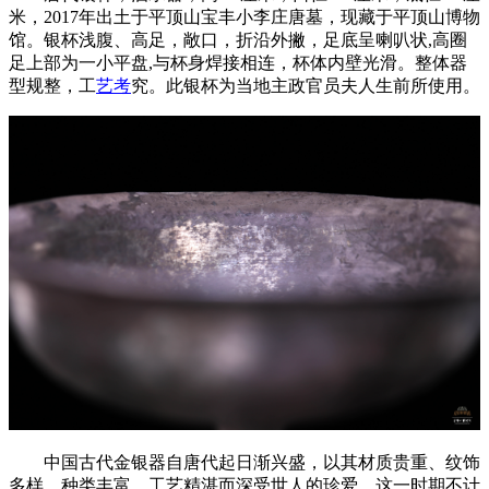
米，2017年出土于平顶山宝丰小李庄唐墓，现藏于平顶山博物
馆。银杯浅腹、高足，敞口，折沿外撇，足底呈喇叭状,高圈
足上部为一小平盘,与杯身焊接相连，杯体内壁光滑。整体器
型规整，工
艺考
究。此银杯为当地主政官员夫人生前所使用。
中国古代金银器自唐代起日渐兴盛，以其材质贵重、纹饰
多样、种类丰富、工艺精湛而深受世人的珍爱。这一时期不计